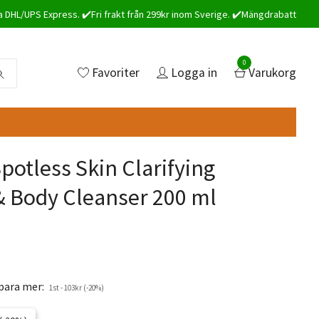
a DHL/UPS Express. ✔️Fri frakt från 299kr inom Sverige. ✔️Mängdrabatt
0
Favoriter
Logga in
Varukorg
potless Skin Clarifying
& Body Cleanser 200 ml
spara mer:
1st - 103kr (-20%)