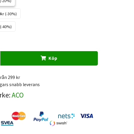
 (-20%)
0kr (-30%)
 (-40%)
Köp
från 299 kr
gars snabb leverans
rke:
ACO