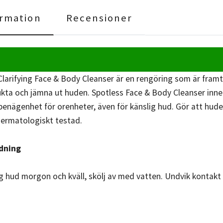
rmation
Recensioner
Clarifying Face & Body Cleanser är en rengöring som är fra
kta och jämna ut huden. Spotless Face & Body Cleanser innehå
enägenhet för orenheter, även för känslig hud. Gör att huden
ermatologiskt testad.
dning
ig hud morgon och kväll, skölj av med vatten. Undvik kont