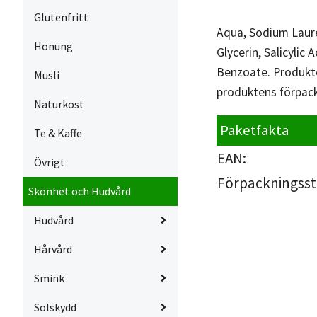
Glutenfritt
Aqua, Sodium Laure
Honung
Glycerin, Salicyli
Benzoate. Produkte
Musli
produktens förpack
Naturkost
Paketfakta
Te & Kaffe
EAN:
Övrigt
Förpackningsst
Skönhet och Hudvård
Hudvård
Hårvård
Smink
Solskydd