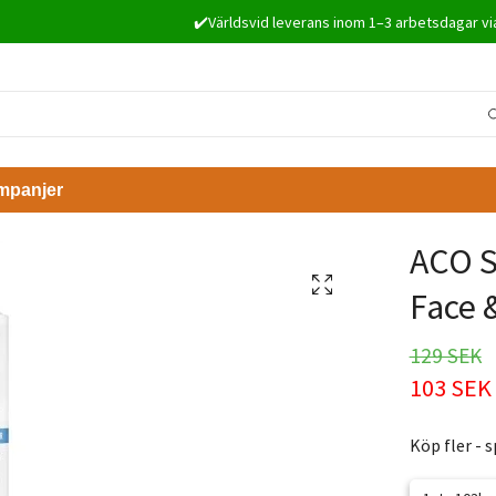
✔️Världsvid leverans inom 1–3 arbetsdagar vi
mpanjer
ACO S
Face 
129 SEK
103 SEK
Köp fler - 