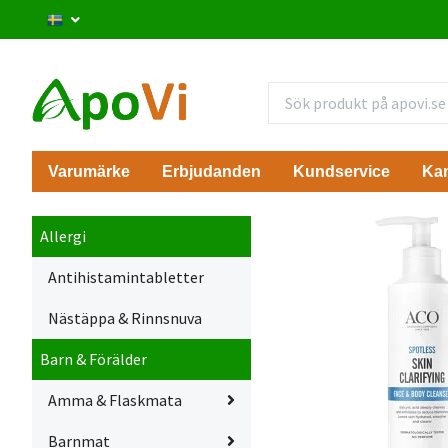
Varumärke
Erbjudanden
Kundservice
Ka
Allergi
Antihistamintabletter
Nästäppa & Rinnsnuva
Barn & Förälder
Amma & Flaskmata
Barnmat