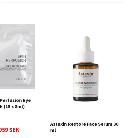
Lum
 Perfusion Eye
Hyd
 (15 x 8ml)
Astaxin Restore Face Serum 30
349
959 SEK
ml