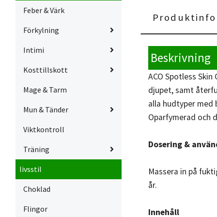
Feber & Värk
Produktinfo
Förkylning
Intimi
Beskrivning
Kosttillskott
ACO Spotless Skin 
Mage & Tarm
djupet, samt återfu
alla hudtyper med b
Mun & Tänder
Oparfymerad och d
Viktkontroll
Dosering & använ
Träning
livsstil
Massera in på fukt
år.
Choklad
Flingor
Innehåll