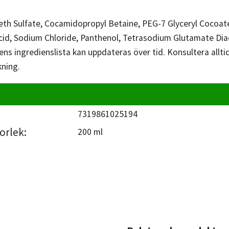
th Sulfate, Cocamidopropyl Betaine, PEG-7 Glyceryl Cocoate
c Acid, Sodium Chloride, Panthenol, Tetrasodium Glutamate Di
ns ingredienslista kan uppdateras över tid. Konsultera allti
ning.
7319861025194
orlek:
200 ml