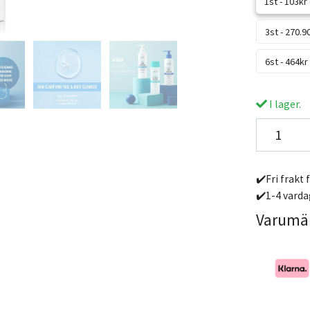
1st - 103kr
3st - 270.9
6st - 464kr
I lager.
✔️Fri frakt 
✔️1-4 varda
Varumä