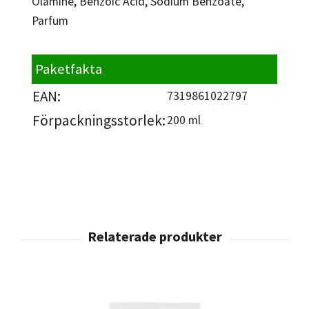
Olamine, Benzoic Acid, Sodium Benzoate,
Parfum
Paketfakta
EAN:
7319861022797
Förpackningsstorlek:
200 ml