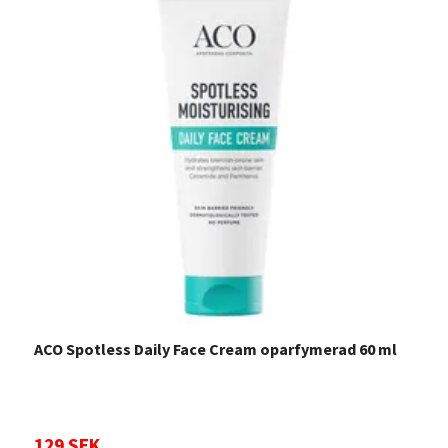
ACO Spotless Daily Face Cream oparfymerad 60 ml
A
129 SEK
Sl