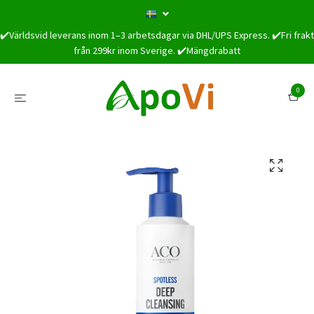
✔️Världsvid leverans inom 1–3 arbetsdagar via DHL/UPS Express. ✔️Fri frakt
från 299kr inom Sverige. ✔️Mängdrabatt
0