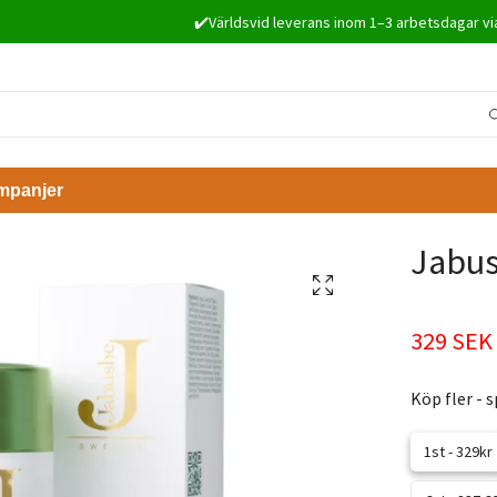
✔️Världsvid leverans inom 1–3 arbetsdagar vi
mpanjer
Jabus
329 SEK
Köp fler - 
1st - 329kr