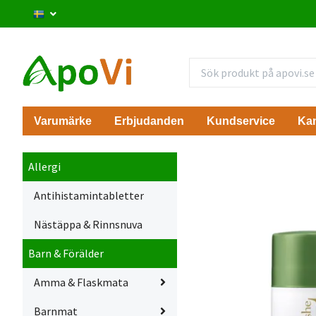
Varumärke
Erbjudanden
Kundservice
Ka
Allergi
Antihistamintabletter
Nästäppa & Rinnsnuva
Barn & Förälder
Amma & Flaskmata
Barnmat