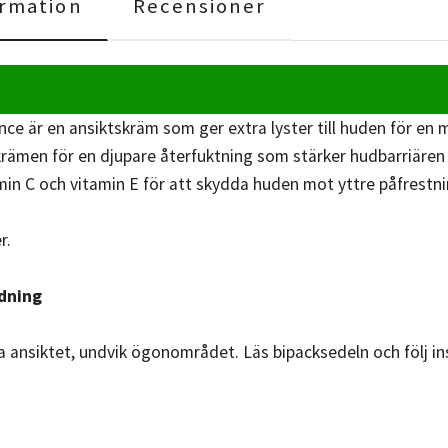
rmation
Recensioner
ce är en ansiktskräm som ger extra lyster till huden för en 
rämen för en djupare återfuktning som stärker hudbarriären lå
amin C och vitamin E för att skydda huden mot yttre påfrestn
r.
dning
a ansiktet, undvik ögonområdet. Läs bipacksedeln och följ in