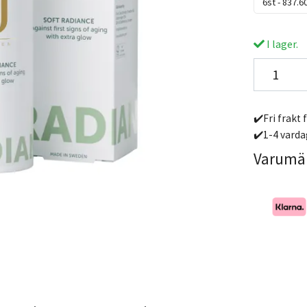
6st - 837.6
I lager.
✔️Fri frakt 
✔️1-4 varda
Varumä