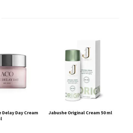
e Delay Day Cream
Jabushe Original Cream 50 ml
ml
MAR
Act