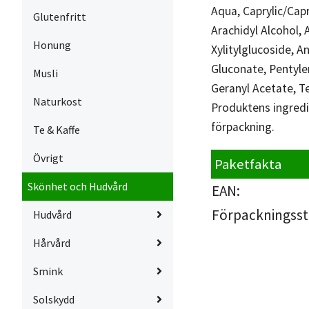
Aqua, Caprylic/Cap
Glutenfritt
Arachidyl Alcohol, 
Honung
Xylitylglucoside, A
Gluconate, Pentyle
Musli
Geranyl Acetate, T
Naturkost
Produktens ingredi
förpackning.
Te & Kaffe
Övrigt
Paketfakta
Skönhet och Hudvård
EAN:
Förpackningsst
Hudvård
Hårvård
Smink
Solskydd