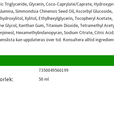
ric Triglyceride, Glycerin, Coco-Caprylate/Caprate, Hydroxyp
Alumina, Simmondsia Chinensis Seed Oil, Ascorbyl Glucoside, 
nhydroxylitol, Xylitol, Ethylhexylglycerin, Tocopheryl Aceta
ne Glycol, Xanthan Gum, Titanium Dioxide, Tetramethyl Acety
erpineol, Hexamethylindanopyran, Sodium Citrate, Citric Aci
enslista kan uppdateras över tid. Konsultera alltid ingredie
7350049560199
orlek:
50 ml