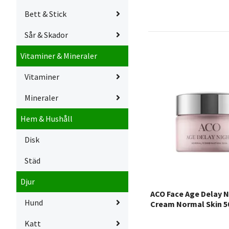
Bett & Stick
Sår & Skador
Vitaminer & Mineraler
Vitaminer
Mineraler
Hem & Hushåll
Disk
Städ
Djur
ACO Face Age Delay N
Hund
Cream Normal Skin 5
Katt