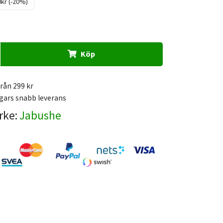
0kr (-20%)
Köp
från 299 kr
gars snabb leverans
rke:
Jabushe