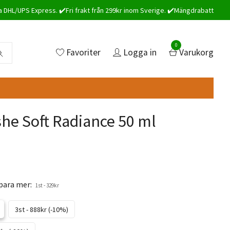
a DHL/UPS Express. ✔️Fri frakt från 299kr inom Sverige. ✔️Mängdrabatt
0
Favoriter
Logga in
Varukorg
he Soft Radiance 50 ml
spara mer:
1st - 329kr
3st - 888kr (-10%)