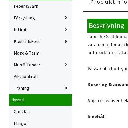
Produktinfo
Feber & Värk
Förkylning
Beskrivning
Intimi
Jabushe Soft Radian
Kosttillskott
vara den ultimata k
antioxidanter, vit
Mage & Tarm
Mun & Tänder
Passar alla hudtype
Viktkontroll
Dosering & använ
Träning
livsstil
Appliceras över hel
Choklad
Innehåll
Flingor