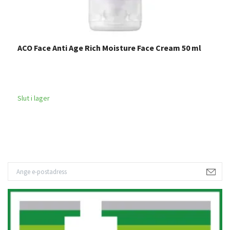
ACO Face Anti Age Rich Moisture Face Cream 50 ml
A
1
Slut i lager