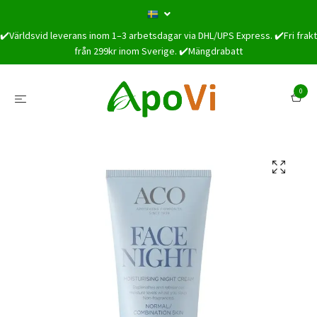
✔️Världsvid leverans inom 1–3 arbetsdagar via DHL/UPS Express. ✔️Fri frakt
från 299kr inom Sverige. ✔️Mängdrabatt
0