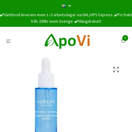
✔️Världsvid leverans inom 1–3 arbetsdagar via DHL/UPS Express. ✔️Fri frakt
från 299kr inom Sverige. ✔️Mängdrabatt
0