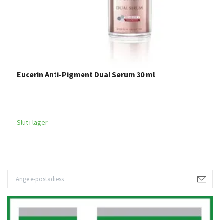
Eucerin Anti-Pigment Dual Serum 30 ml
L
M
2
Slut i lager