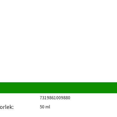
e
7319861009880
orlek:
50 ml