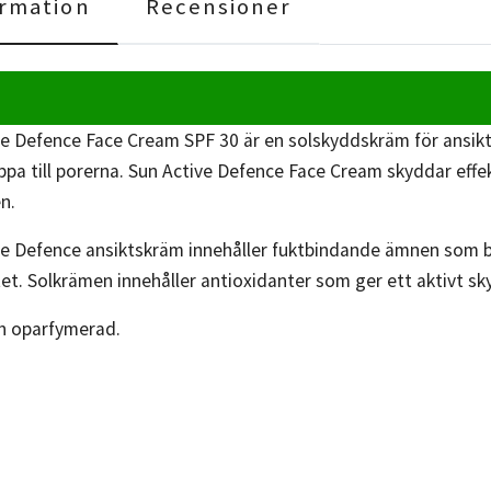
rmation
Recensioner
ve Defence Face Cream SPF 30 är en solskyddskräm för ansikt
pa till porerna.
Sun Active Defence Face Cream skyddar
effe
en.
ve Defence ansiktskräm innehåller
fuktbindande ämnen som be
tet. Solkrämen i
nnehåller antioxidanter som ger ett aktivt sk
h oparfymerad.