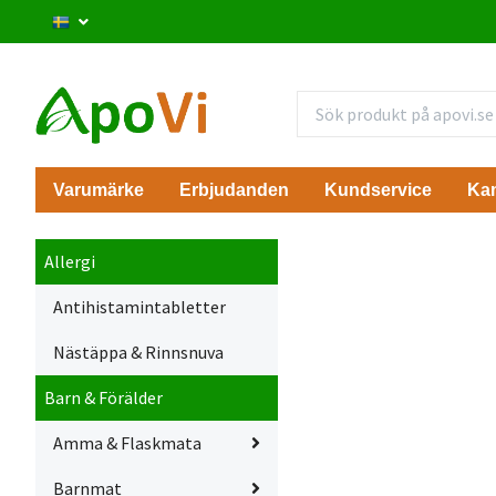
Varumärke
Erbjudanden
Kundservice
Ka
Allergi
Antihistamintabletter
Nästäppa & Rinnsnuva
Barn & Förälder
Amma & Flaskmata
Barnmat