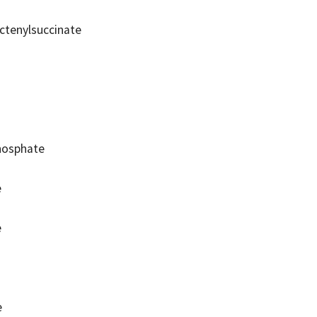
ctenylsuccinate
hosphate
e
e
e