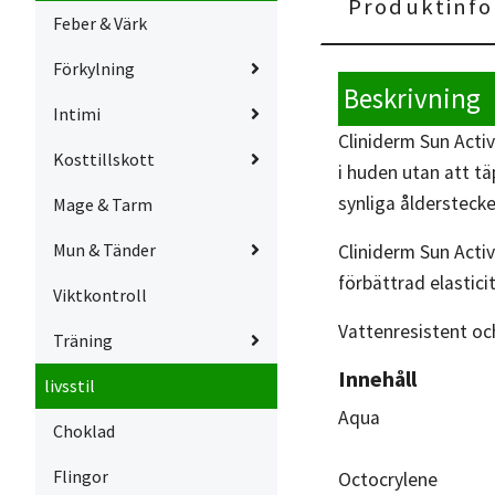
Produktinfo
Feber & Värk
Förkylning
Beskrivning
Intimi
Cliniderm Sun Acti
Kosttillskott
i huden utan att täp
synliga åldersteck
Mage & Tarm
Mun & Tänder
Cliniderm Sun Acti
förbättrad elastici
Viktkontroll
Vattenresistent oc
Träning
Innehåll
livsstil
Aqua
Choklad
Flingor
Octocrylene