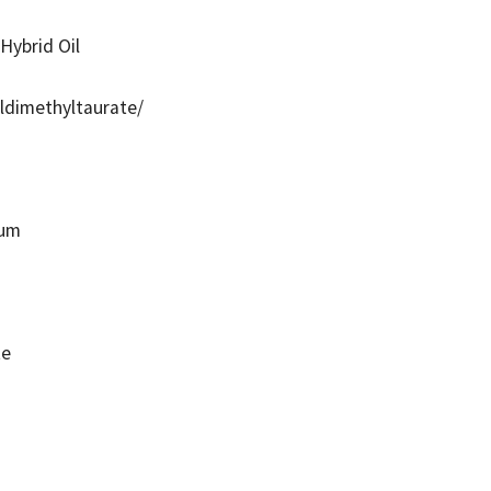
Hybrid Oil
dimethyltaurate/
Gum
te