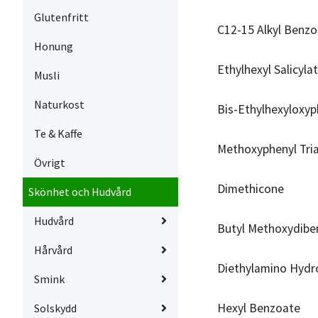
Glutenfritt
C12-15 Alkyl Benz
Honung
Ethylhexyl Salicyla
Musli
Naturkost
Bis-Ethylhexyloxyp
Te & Kaffe
Methoxyphenyl Tri
Övrigt
Dimethicone
Skönhet och Hudvård
Hudvård
Butyl Methoxydib
Hårvård
Diethylamino Hydr
Smink
Hexyl Benzoate
Solskydd