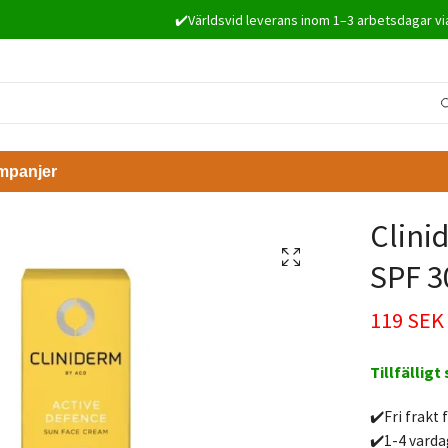
✔️Världsvid leverans inom 1–3 arbetsdagar vi
mpanjer
Clini
SPF 3
119 SEK
Tillfälligt
✔️Fri frakt 
✔️1-4 varda