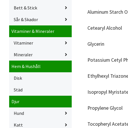
Bett & Stick
Aluminum Starch O
Sår & Skador
Cetearyl Alcohol
Vitaminer & Mineraler
Vitaminer
Glycerin
Mineraler
Potassium Cetyl P
Hem & Hushåll
Ethylhexyl Triazon
Disk
Städ
Isopropyl Myristat
Djur
Propylene Glycol
Hund
Tocopheryl Acetat
Katt