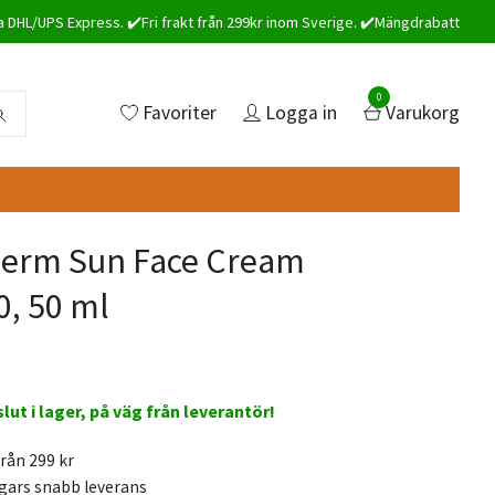
a DHL/UPS Express. ✔️Fri frakt från 299kr inom Sverige. ✔️Mängdrabatt
0
Favoriter
Logga in
Varukorg
derm Sun Face Cream
0, 50 ml
 slut i lager, på väg från leverantör!
från 299 kr
gars snabb leverans