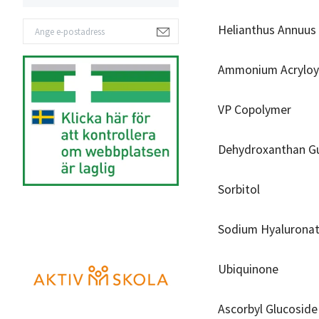
Helianthus Annuus 
Ammonium Acryloyl
VP Copolymer
Dehydroxanthan 
Sorbitol
Sodium Hyalurona
Ubiquinone
Ascorbyl Glucoside