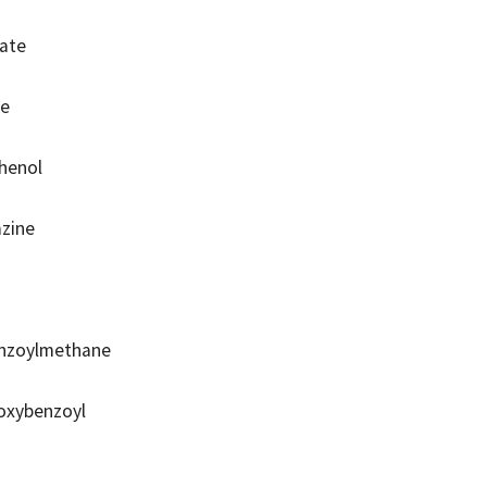
oate
te
henol
azine
enzoylmethane
oxybenzoyl