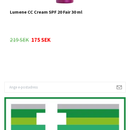
Lumene CC Cream SPF 20 Fair 30 ml
L
1
219 SEK
175 SEK
Sl