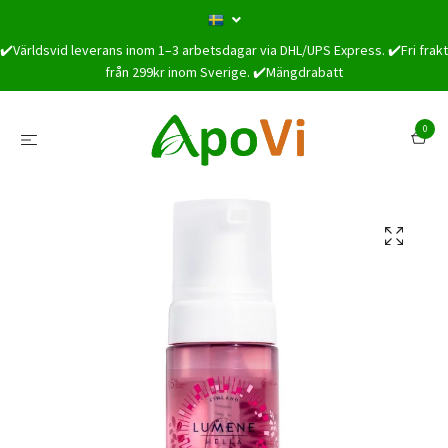
✔️Världsvid leverans inom 1–3 arbetsdagar via DHL/UPS Express. ✔️Fri frakt
från 299kr inom Sverige. ✔️Mängdrabatt
0