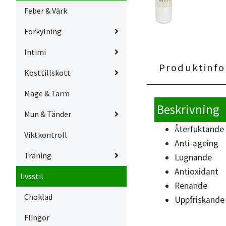
Feber & Värk
Förkylning
Intimi
Produktinfo
Kosttillskott
Mage & Tarm
Beskrivning
Mun & Tänder
Återfuktande
Viktkontroll
Anti-ageing
Träning
Lugnande
Antioxidant
livsstil
Renande
Choklad
Uppfriskande
Flingor