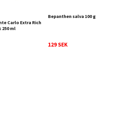
Bepanthen salva 100 g
Asta
150
te Carlo Extra Rich
 250 ml
129 SEK
400