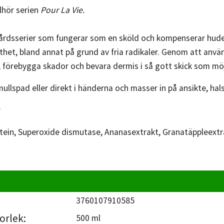
lhör serien
Pour La Vie.
årdsserier som fungerar som en sköld och kompenserar huden. 
thet, bland annat på grund av fria radikaler. Genom att anv
förebygga skador och bevara dermis i så gott skick som möj
ullspad eller direkt i händerna och masser in på ansikte, hal
r
otein, Superoxide dismutase, Ananasextrakt, Granatäppleextra
3760107910585
orlek:
500 ml