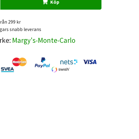
Köp
från 299 kr
gars snabb leverans
rke:
Margy's-Monte-Carlo