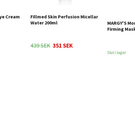
Eye Cream
Fillmed Skin Perfusion Micellar
Water 200ml
MARGY'S Mon
Firming Mask
439 SEK
351 SEK
Slut i lager