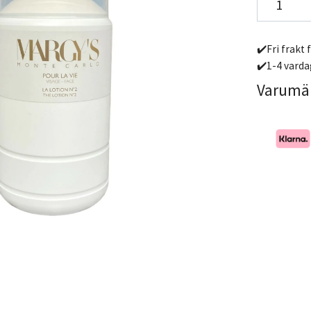
✔️Fri frakt 
✔️1-4 varda
Varumä