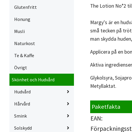
The Lotion No°2 til
Glutenfritt
Honung
Margy's är en hudv
små tecken på tröt
Musli
man skydda huden, 
Naturkost
Applicera på en bom
Te & Kaffe
Aktiva ingrediense
Övrigt
Glykolsyra, Sojapr
Skönhet och Hudvård
Metyllaktat.
Hudvård
Hårvård
Paketfakta
Smink
EAN:
Förpackningsst
Solskydd