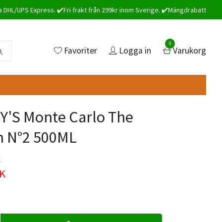
a DHL/UPS Express. ✔️Fri frakt från 299kr inom Sverige. ✔️Mängdrabatt
0
Favoriter
Logga in
Varukorg
'S Monte Carlo The
n N°2 500ML
K
EK