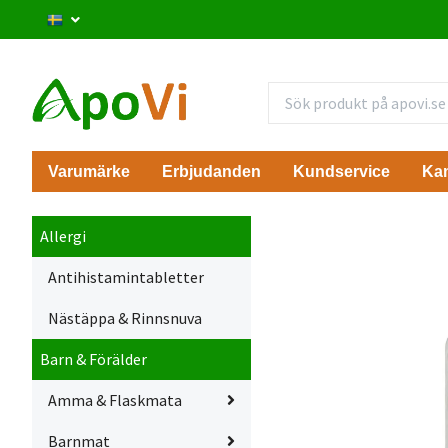
Varumärke
Erbjudanden
Kundservice
Ka
Allergi
Antihistamintabletter
Nästäppa & Rinnsnuva
Barn & Förälder
Amma & Flaskmata
Barnmat