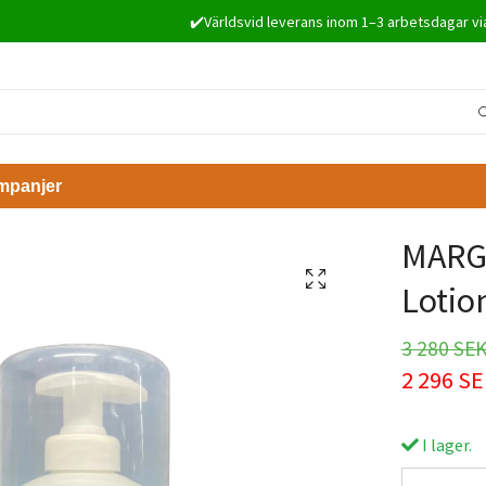
✔️Världsvid leverans inom 1–3 arbetsdagar vi
mpanjer
MARGY
Lotio
3 280 SE
2 296 S
I lager.