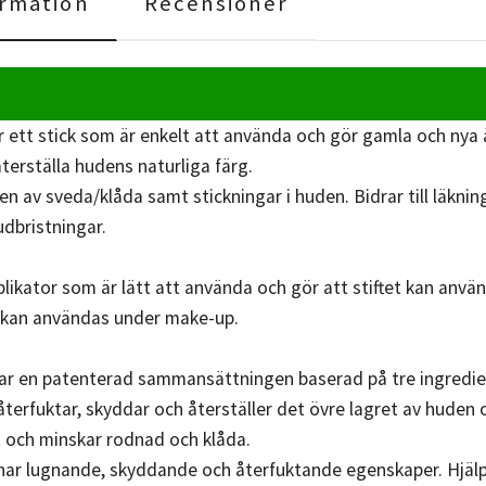
rmation
Recensioner
är ett stick som är enkelt att använda och gör gamla och nya
 återställa hudens naturliga färg.
n av sveda/klåda samt stickningar i huden. Bidrar till läknin
udbristningar.
pplikator som är lätt att använda och gör att stiftet kan anvä
h kan användas under make-up.
har en patenterad sammansättningen baserad på tre ingredie
återfuktar, skyddar och återställer det övre lagret av huden
et och minskar rodnad och klåda.
har lugnande, skyddande och återfuktande egenskaper. Hjälpe