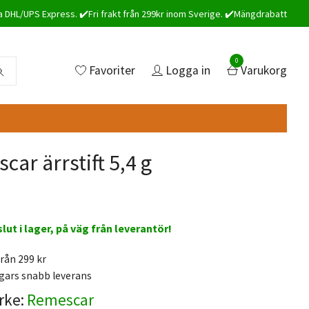
a DHL/UPS Express. ✔️Fri frakt från 299kr inom Sverige. ✔️Mängdrabatt
0
Favoriter
Logga in
Varukorg
ar ärrstift 5,4 g
 slut i lager, på väg från leverantör!
från 299 kr
gars snabb leverans
rke:
Remescar