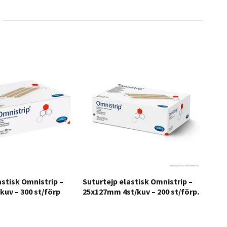
astisk Omnistrip –
Suturtejp elastisk Omnistrip –
Sutu
uv – 300 st/förp
25x127mm 4st/kuv – 200 st/förp.
6x7