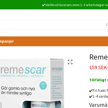
✔️Världsvid leverans inom 1–3 arbetsdagar vi
mpanjer
Remesc
159 SEK
Tillfälligt
✔️Fri frakt 
✔️1-4 varda
Varumä