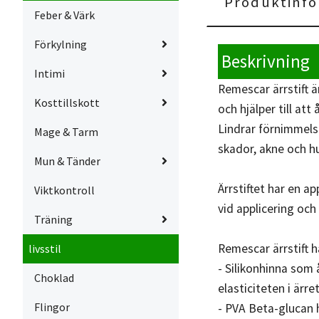
Produktinfo
Feber & Värk
Förkylning
Beskrivning
Intimi
Remescar ärrstift 
Kosttillskott
och hjälper till att
Lindrar förnimmelse
Mage & Tarm
skador, akne och h
Mun & Tänder
Ärrstiftet har en a
Viktkontroll
vid applicering oc
Träning
Remescar ärrstift 
livsstil
- Silikonhinna som 
Choklad
elasticiteten i ärr
Flingor
- PVA Beta-glucan 