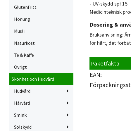
- UV-skydd spf 15
Glutenfritt
Medicinteknisk prod
Honung
Dosering & anv
Musli
Bruksanvisning: Ärr
för hårt, det förb
Naturkost
Te & Kaffe
Paketfakta
Övrigt
EAN:
Skönhet och Hudvård
Förpackningsst
Hudvård
Hårvård
Smink
Solskydd