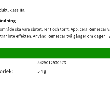
ukt, klass IIa.
ändning
område ska vara slutet, rent och torrt. Applicera Remescar v
ättrar inte effekten. Använd Remescar två gånger om dagen i 
5425012530973
orlek:
5.4 g