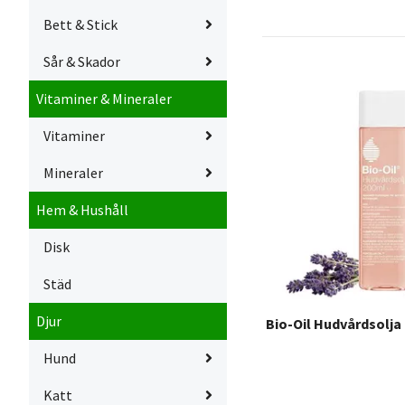
Bett & Stick
Sår & Skador
Vitaminer & Mineraler
Vitaminer
Mineraler
Hem & Hushåll
Disk
Städ
Djur
Bio-Oil Hudvårdsolja
Hund
Katt