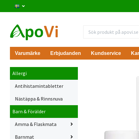
Varumärke
Erbjudanden
Kundservice
Ka
Allergi
Antihistamintabletter
Nästäppa & Rinnsnuva
Barn & Förälder
Amma & Flaskmata
Barnmat