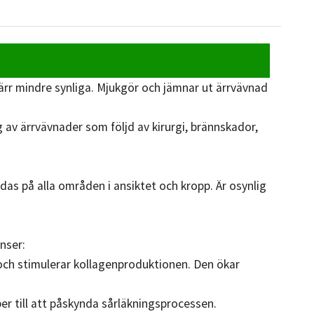
 ärr mindre synliga. Mjukgör och jämnar ut ärrvävnad
g av ärrvävnader som följd av kirurgi, brännskador,
ndas på alla områden i ansiktet och kropp. Är osynlig
nser:
 och stimulerar kollagenproduktionen. Den ökar
r till att påskynda sårläkningsprocessen.