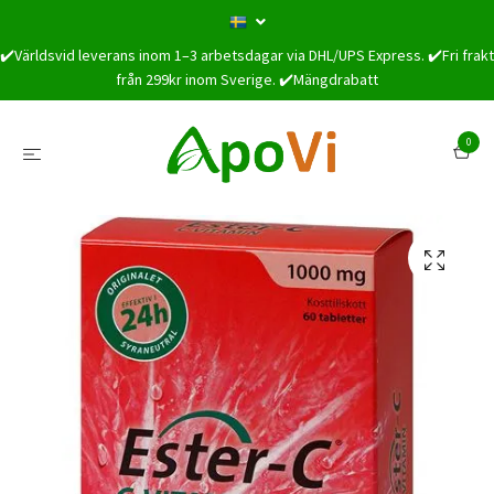
✔️Världsvid leverans inom 1–3 arbetsdagar via DHL/UPS Express. ✔️Fri frakt
från 299kr inom Sverige. ✔️Mängdrabatt
0