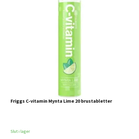
Friggs C-vitamin Mynta Lime 20 brustabletter
F
Slut i lager
Sl