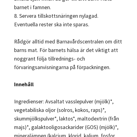
barnet i famnen.
8. Servera tillskottsnäringen nylagad.
Eventuella rester ska inte sparas.
Rådgör alltid med Barnavårdscentralen om ditt
barns mat. För barnets hälsa är det viktigt att
noggrant följa tillrednings- och
förvaringsanvisningarna på förpackningen.
Innehåll
Ingredienser: Avsaltat vasslepulver (mjölk)*,
vegetabiliska oljor (solros, kokos, raps)*,
skummjölkspulver*, laktos*, maltodextrin (från
majs)*, galaktooligosackarider (GOS) (mjölk)*,
mineralämnen (kalcium, klorid, kalium, fosfor,