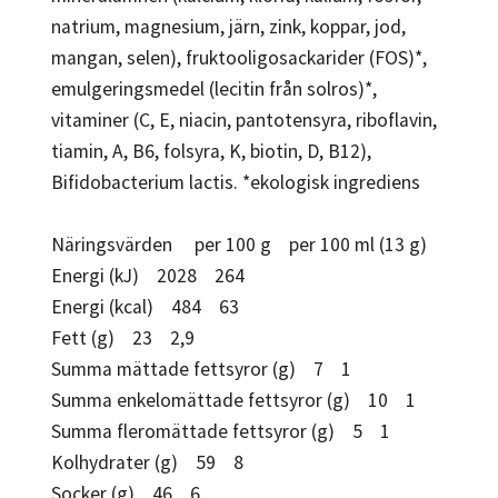
natrium, magnesium, järn, zink, koppar, jod,
mangan, selen), fruktooligosackarider (FOS)*,
emulgeringsmedel (lecitin från solros)*,
vitaminer (C, E, niacin, pantotensyra, riboflavin,
tiamin, A, B6, folsyra, K, biotin, D, B12),
Bifidobacterium lactis. *ekologisk ingrediens
Näringsvärden per 100 g per 100 ml (13 g)
Energi (kJ) 2028 264
Energi (kcal) 484 63
Fett (g) 23 2,9
Summa mättade fettsyror (g) 7 1
Summa enkelomättade fettsyror (g) 10 1
Summa fleromättade fettsyror (g) 5 1
Kolhydrater (g) 59 8
Socker (g) 46 6