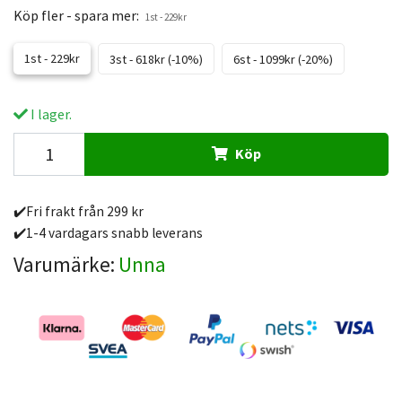
Köp fler - spara mer:
1st - 229kr
1st - 229kr
3st - 618kr (-10%)
6st - 1099kr (-20%)
I lager.
Köp
✔️Fri frakt från 299 kr
✔️1-4 vardagars snabb leverans
Varumärke:
Unna