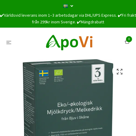
✔️Världsvid leverans inom 1–3 arbetsdagar via DHL/UPS Express. ✔️Fri frakt
från 299kr inom Sverige. ✔️Mängdrabatt
0