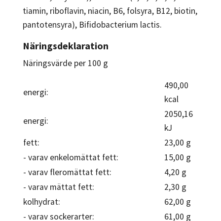
tiamin, riboflavin, niacin, B6, folsyra, B12, biotin,
pantotensyra), Bifidobacterium lactis.
Näringsdeklaration
Näringsvärde per 100 g
490,00
energi:
kcal
2050,16
energi:
kJ
fett:
23,00 g
- varav enkelomättat fett:
15,00 g
- varav fleromättat fett:
4,20 g
- varav mättat fett:
2,30 g
kolhydrat:
62,00 g
- varav sockerarter:
61,00 g