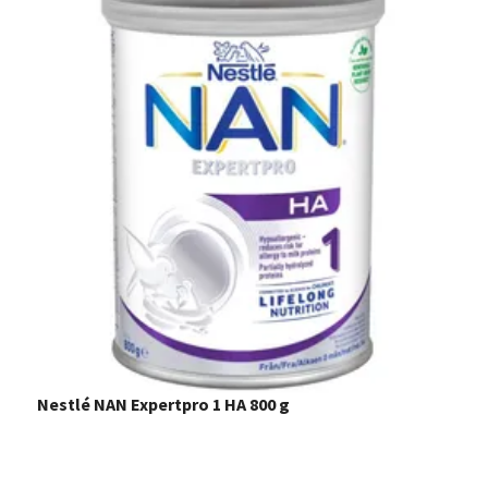
Nestlé NAN Expertpro 1 HA 800 g
S