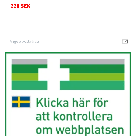
228 SEK
1