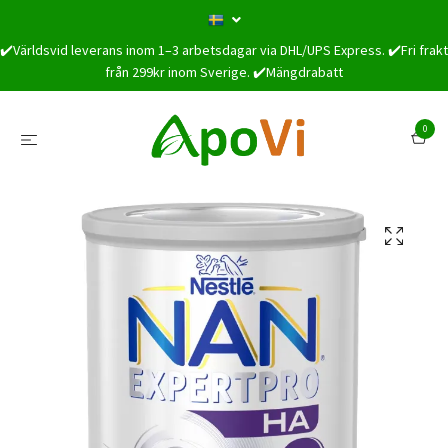
✔️Världsvid leverans inom 1–3 arbetsdagar via DHL/UPS Express. ✔️Fri frakt
från 299kr inom Sverige. ✔️Mängdrabatt
0