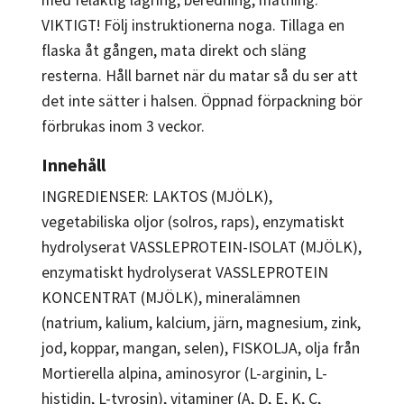
VIKTIGT! Följ instruktionerna noga. Tillaga en
flaska åt gången, mata direkt och släng
resterna. Håll barnet när du matar så du ser att
det inte sätter i halsen. Öppnad förpackning bör
förbrukas inom 3 veckor.
Innehåll
INGREDIENSER: LAKTOS (MJÖLK),
vegetabiliska oljor (solros, raps), enzymatiskt
hydrolyserat VASSLEPROTEIN-ISOLAT (MJÖLK),
enzymatiskt hydrolyserat VASSLEPROTEIN
KONCENTRAT (MJÖLK), mineralämnen
(natrium, kalium, kalcium, järn, magnesium, zink,
jod, koppar, mangan, selen), FISKOLJA, olja från
Mortierella alpina, aminosyror (L-arginin, L-
histidin, L-tyrosin), vitaminer (A, D, E, K, C,