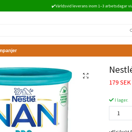
✔️Världsvid leverans inom 1–3 arbetsdagar vi
mpanjer
Nestl
179 SEK
I lager.
✔️Fri frakt 