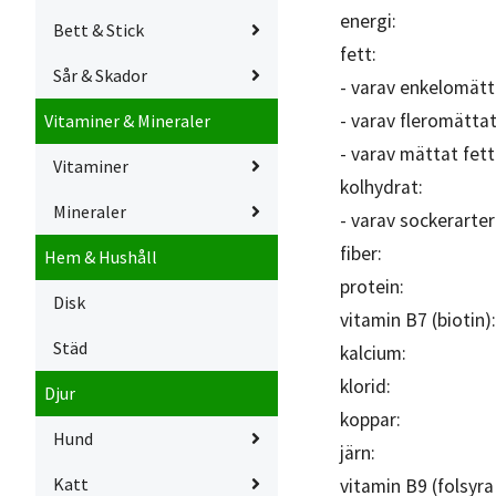
energi:
Bett & Stick
fett:
Sår & Skador
- varav enkelomätt
- varav fleromättat
Vitaminer & Mineraler
- varav mättat fett
Vitaminer
kolhydrat:
Mineraler
- varav sockerarter
fiber:
Hem & Hushåll
protein:
Disk
vitamin B7 (biotin)
Städ
kalcium:
klorid:
Djur
koppar:
Hund
järn:
Katt
vitamin B9 (folsyra