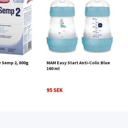
 Semp 2, 800g
MAM Easy Start Anti-Colic Blue
Unn
160 ml
till
95 SEK
Slut 