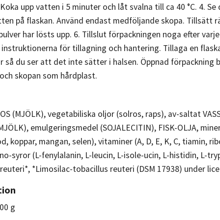
. Koka upp vatten i 5 minuter och låt svalna till ca 40 °C. 4. S
en på flaskan. Använd endast medföljande skopa. Tillsätt rä
t pulver har lösts upp. 6. Tillslut förpackningen noga efter va
er instruktionerna för tillagning och hantering. Tillaga en fla
r så du ser att det inte sätter i halsen. Öppnad förpackning
 och skopan som hårdplast.
TOS (MJÖLK), vegetabiliska oljor (solros, raps), av-salta
ÖLK), emulgeringsmedel (SOJALECITIN), FISK-OLJA, mineralä
, koppar, mangan, selen), vitaminer (A, D, E, K, C, tiamin, ribof
o-syror (L-fenylalanin, L-leucin, L-isole-ucin, L-histidin, L-tr
 reuteri*, *Limosilac-tobacillus reuteri (DSM 17938) under lic
tion
00 g