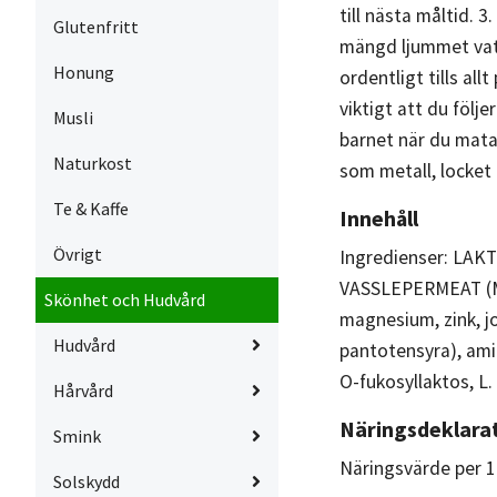
till nästa måltid. 3
Glutenfritt
mängd ljummet vatt
Honung
ordentligt tills all
viktigt att du följ
Musli
barnet när du mata
Naturkost
som metall, locket
Te & Kaffe
Innehåll
Övrigt
Ingredienser: LAK
VASSLEPERMEAT (MJ
Skönhet och Hudvård
magnesium, zink, jod
Hudvård
pantotensyra), amin
O-fukosyllaktos, L.
Hårvård
Näringsdeklara
Smink
Näringsvärde per 1
Solskydd