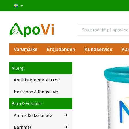
Varumärke
Erbjudanden
Kundservice
Ka
Allergi
Antihistamintabletter
Nästäppa & Rinnsnuva
Barn & Förälder
Amma & Flaskmata
Barnmat