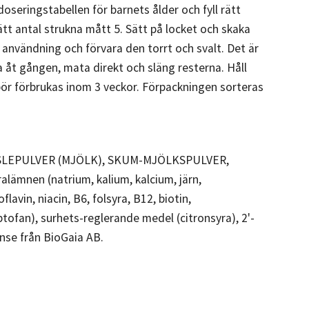
e doseringstabellen för barnets ålder och fyll rätt
tt antal strukna mått 5. Sätt på locket och skaka
rje användning och förvara den torrt och svalt. Det är
ska åt gången, mata direkt och släng resterna. Håll
 bör förbrukas inom 3 veckor. Förpackningen sorteras
t VASSLEPULVER (MJÖLK), SKUM-MJÖLKSPULVER,
mnen (natrium, kalium, kalcium, järn,
lavin, niacin, B6, folsyra, B12, biotin,
yptofan), surhets-reglerande medel (citronsyra), 2'-
ense från BioGaia AB.