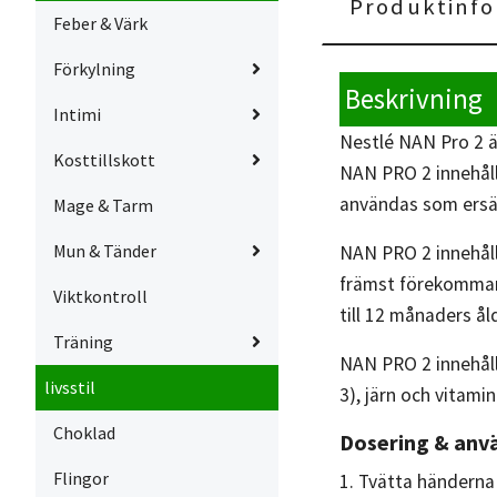
Produktinfo
Feber & Värk
Förkylning
Beskrivning
Intimi
Nestlé NAN Pro 2 ä
Kosttillskott
NAN PRO 2 innehåll
användas som ersät
Mage & Tarm
Mun & Tänder
NAN PRO 2 innehåll
främst förekommand
Viktkontroll
till 12 månaders å
Träning
NAN PRO 2 innehåll
livsstil
3), järn och vitamin
Choklad
Dosering & anv
Flingor
1. Tvätta händerna 