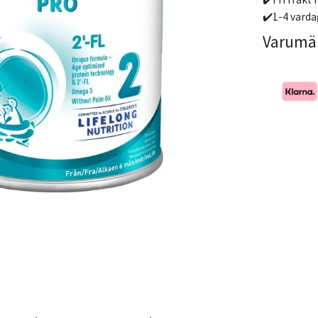
✔️1-4 varda
Varumä