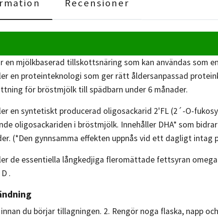
rmation
Recensioner
r en mjölkbaserad tillskottsnäring som kan användas som en 
er en proteinteknologi som ger rätt åldersanpassad proteinkv
tning för bröstmjölk till spädbarn under 6 månader.
er en syntetiskt producerad oligosackarid 2'FL (2´-O-fukosyl
e oligosackariden i bröstmjölk. Innehåller DHA* som bidrar 
lder. (*Den gynnsamma effekten uppnås vid ett dagligt intag
er de essentiella långkedjiga fleromättade fettsyran omeg
 D .
ändning
innan du börjar tillagningen. 2. Rengör noga flaska, napp och