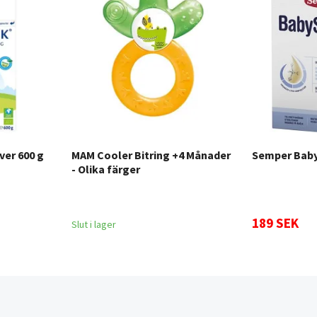
ver 600 g
MAM Cooler Bitring +4 Månader
Semper Baby
- Olika färger
189 SEK
Slut i lager