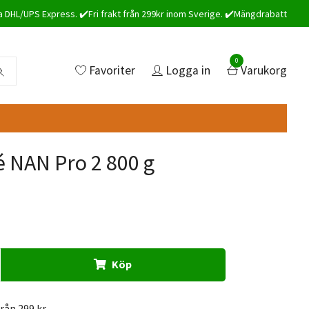
a DHL/UPS Express. ✔️Fri frakt från 299kr inom Sverige. ✔️Mängdrabatt
0
Favoriter
Logga in
Varukorg
é NAN Pro 2 800 g
Köp
från 299 kr