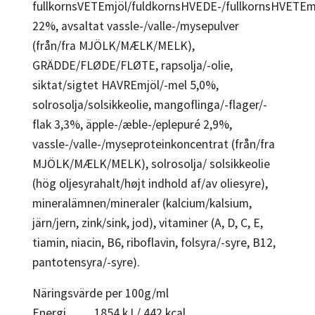
fullkornsVETEmjöl/fuldkornsHVEDE-/fullkornsHVETEm
22%, avsaltat vassle-/valle-/mysepulver
(från/fra MJÖLK/MÆLK/MELK),
GRÄDDE/FLØDE/FLØTE, rapsolja/-olie,
siktat/sigtet HAVREmjöl/-mel 5,0%,
solrosolja/solsikkeolie, mangoflinga/-flager/-
flak 3,3%, äpple-/æble-/eplepuré 2,9%,
vassle-/valle-/myseproteinkoncentrat (från/fra
MJÖLK/MÆLK/MELK), solrosolja/ solsikkeolie
(hög oljesyrahalt/højt indhold af/av oliesyre),
mineralämnen/mineraler (kalcium/kalsium,
järn/jern, zink/sink, jod), vitaminer (A, D, C, E,
tiamin, niacin, B6, riboflavin, folsyra/-syre, B12,
pantotensyra/-syre).
Näringsvärde per 100g/ml
Energi 1854 kJ / 442 kcal