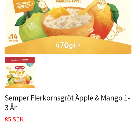
Semper Flerkornsgröt Äpple & Mango 1-
3 År
85 SEK