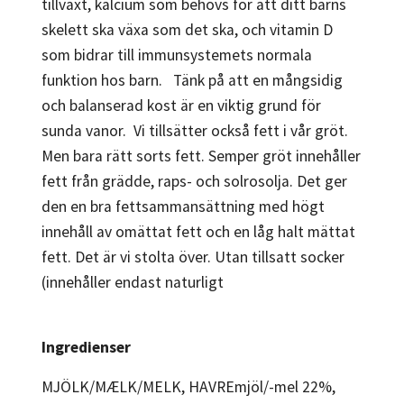
tillväxt, kalcium som behövs för att ditt barns
skelett ska växa som det ska, och vitamin D
som bidrar till immunsystemets normala
funktion hos barn. Tänk på att en mångsidig
och balanserad kost är en viktig grund för
sunda vanor. Vi tillsätter också fett i vår gröt.
Men bara rätt sorts fett. Semper gröt innehåller
fett från grädde, raps- och solrosolja. Det ger
den en bra fettsammansättning med högt
innehåll av omättat fett och en låg halt mättat
fett. Det är vi stolta över. Utan tillsatt socker
(innehåller endast naturligt
Ingredienser
MJÖLK/MÆLK/MELK, HAVREmjöl/-mel 22%,