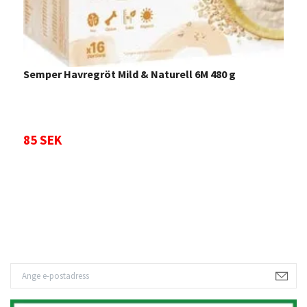
S
Semper Havregröt Mild & Naturell 6M 480 g
4
8
85 SEK