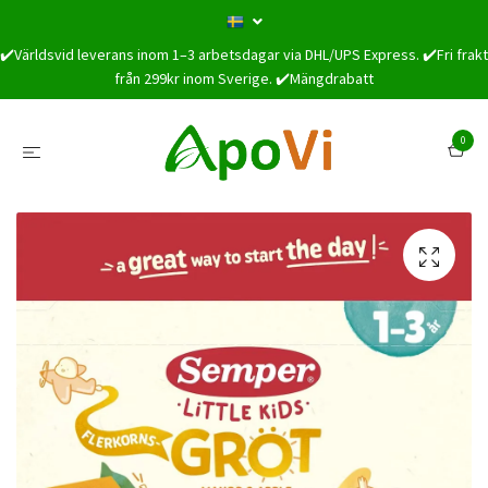
✔️Världsvid leverans inom 1–3 arbetsdagar via DHL/UPS Express. ✔️Fri frakt
från 299kr inom Sverige. ✔️Mängdrabatt
0