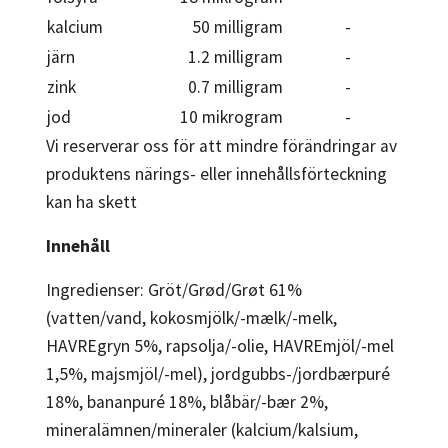
kalcium
50 milligram
-
järn
1.2 milligram
-
zink
0.7 milligram
-
jod
10 mikrogram
-
Vi reserverar oss för att mindre förändringar av
produktens närings- eller innehållsförteckning
kan ha skett
Innehåll
Ingredienser: Gröt/Grød/Grøt 61%
(vatten/vand, kokosmjölk/-mælk/-melk,
HAVREgryn 5%, rapsolja/-olie, HAVREmjöl/-mel
1,5%, majsmjöl/-mel), jordgubbs-/jordbærpuré
18%, bananpuré 18%, blåbär/-bær 2%,
mineralämnen/mineraler (kalcium/kalsium,