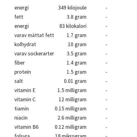
energi
349 kilojoule
-
fett
3.8 gram
-
energi
83 kilokalori
-
varav mättat fett
1.7 gram
-
kolhydrat
10 gram
-
varav sockerarter
3.5 gram
-
fiber
1.4 gram
-
protein
1.5 gram
-
salt
0.01 gram
-
vitamin E
1.5 milligram
-
vitamin C
12 milligram
-
tiamin
0.15 milligram
-
niacin
2.6 milligram
-
vitamin B6
0.12 milligram
-
folsyra
18 mikrogram
-