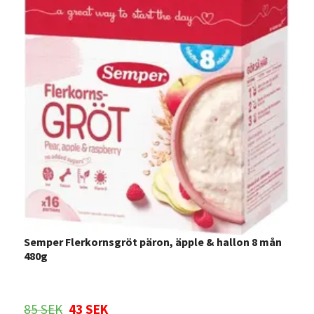
Semper Flerkornsgröt päron, äpple & hallon 8 mån
480g
S
l
85 SEK
43 SEK