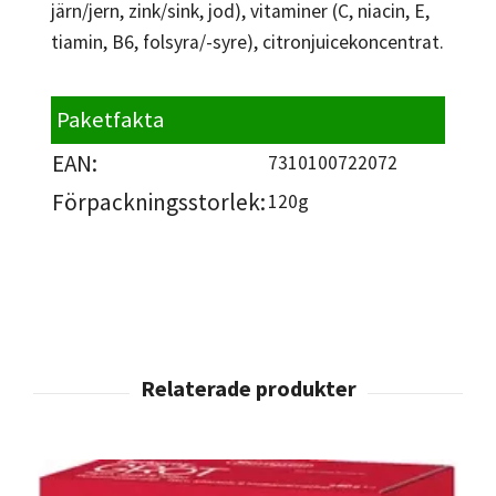
järn/jern, zink/sink, jod), vitaminer (C, niacin, E,
tiamin, B6, folsyra/-syre), citronjuicekoncentrat.
Paketfakta
EAN:
7310100722072
Förpackningsstorlek:
120g