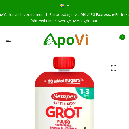
✔️Världsvid leverans inom 1–3 arbetsdagar via DHL/UPS Express. ✔️Fri frakt
från 299kr inom Sverige. ✔️Mängdrabatt
0