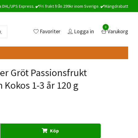
a DHL/UPS Express. ✔️Fri frakt från 299kr inom Sverige. ✔️Mängdrabatt
0
Favoriter
Logga in
Varukorg
r Gröt Passionsfrukt
 Kokos 1-3 år 120 g
Köp