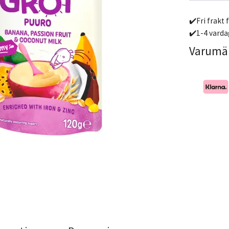
✔️Fri frakt 
✔️1-4 varda
Varumä