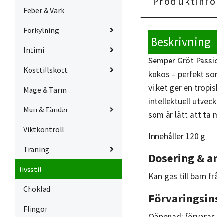
Produktinfo
Feber & Värk
Förkylning
Beskrivning
Intimi
Semper Gröt Passio
Kosttillskott
kokos – perfekt so
vilket ger en trop
Mage & Tarm
intellektuell utvec
Mun & Tänder
som är lätt att ta 
Viktkontroll
Innehåller 120 g
Träning
Dosering & a
livsstil
Kan ges till barn f
Choklad
Förvaringsin
Flingor
Oöppnad: förvaras 