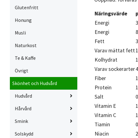
Glutenfritt
Näringsvärde
Honung
Energi
3
Energi
8
Musli
Fett
3
Naturkost
Varav mättat fett
1
Te & Kaffe
Kolhydrat
Varav sockerarter
4
Övrigt
Fiber
1
Skönhet och Hudvård
Protein
1
Hudvård
Salt
0
Vitamin E
Hårvård
Vitamin C
Smink
Tiamin
Niacin
Solskydd