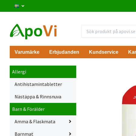
Varumärke
Erbjudanden
Kundservice
Ka
Allergi
Antihistamintabletter
Nästäppa & Rinnsnuva
Barn & Förälder
Amma & Flaskmata
Barnmat