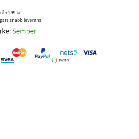
från 299 kr
gars snabb leverans
rke:
Semper