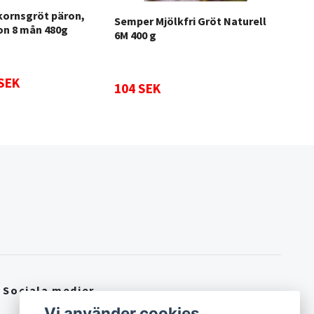
kornsgröt päron,
Semper Mjölkfri Gröt Naturell
Sem
on 8 mån 480g
6M 400 g
Man
 SEK
104 SEK
85 
Sociala medier
Vi använder cookies