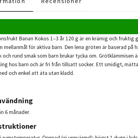
rmation
Recensioner
nsfrukt Banan Kokos 1–3 år 120 g är en krämig och fruktig
m mellanmål för aktiva barn. Den lena gröten är baserad på h
isk och rund smak som barn brukar tycka om. Grötklämmisen är
kling hos barn och är fri från tillsatt socker. Ett smidigt, mä
med och enkel att äta utan kladd.
nvändning
rån 6 månader.
struktioner
i rumstemperatur. Öppnad (ej uppvärmd): högst 1 dygn i kyls