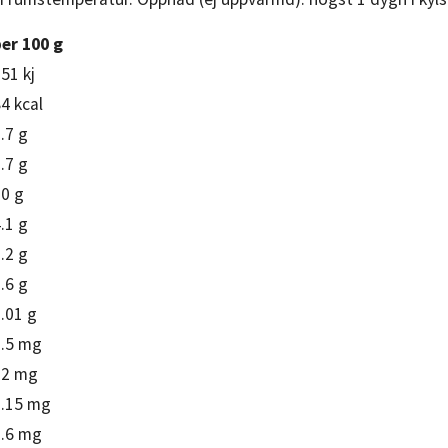
per 100 g
51 kj
4 kcal
.7 g
.7 g
10 g
.1 g
.2 g
.6 g
.01 g
1.5 mg
12 mg
0.15 mg
2.6 mg