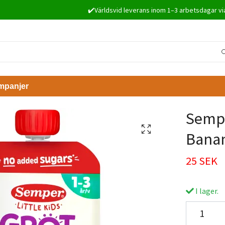
✔️Världsvid leverans inom 1–3 arbetsdagar vi
mpanjer
Sempe
Banan
25 SEK
I lager.