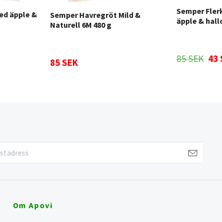
Semper Fler
ed äpple &
Semper Havregröt Mild &
äpple & hall
Naturell 6M 480 g
85 SEK
43
85 SEK
Om Apovi