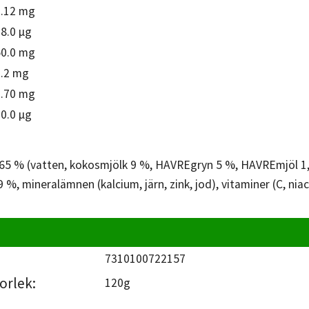
0.12 mg
8.0 µg
50.0 mg
1.2 mg
0.70 mg
0.0 µg
 65 % (vatten, kokosmjölk 9 %, HAVREgryn 5 %, HAVREmjöl 1,
%, mineralämnen (kalcium, järn, zink, jod), vitaminer (C, niaci
7310100722157
orlek:
120g