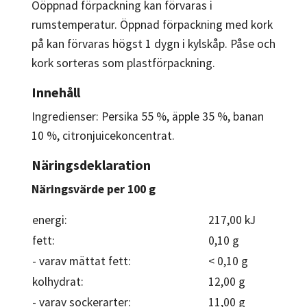
Oöppnad förpackning kan förvaras i
rumstemperatur. Öppnad förpackning med kork
på kan förvaras högst 1 dygn i kylskåp. Påse och
kork sorteras som plastförpackning.
Innehåll
Ingredienser: Persika 55 %, äpple 35 %, banan
10 %, citronjuicekoncentrat.
Näringsdeklaration
Näringsvärde per 100 g
energi:
217,00 kJ
fett:
0,10 g
- varav mättat fett:
< 0,10 g
kolhydrat:
12,00 g
- varav sockerarter:
11,00 g