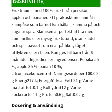
Beskrivning
Fruktmums med 100% frukt från persikor,
äpplen och bananer. Ett praktiskt mellanmål i
klämpåse som barnet kan hålla i, klämma på och
suga ur själv. Klämisen är perfekt att ta med
som mellis eller mysig fruktstund, utan kladd
och spill oavsett om ni är på fiket, tåget,
utflykten eller i bilen. Kan ges till barn från 6
månader. Ingredienser Ingredienser: Persika 55
%, äpple 35 %, banan 10 %,
citronjuicekoncentrat. Näringsvärdeper 100.00
g Energi217 kj Energi51 kcal Fett0.1 g Varav
mättat fett0.1 g Kolhydrat12 g Varav
sockerarter11 g Protein0.6 g Salt0.02 g
Dosering & användning