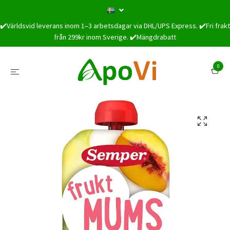
✔️Världsvid leverans inom 1–3 arbetsdagar via DHL/UPS Express. ✔️Fri frakt
från 299kr inom Sverige. ✔️Mängdrabatt
0