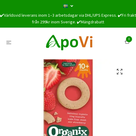
✔️Världsvid leverans inom 1–3 arbetsdagar via DHL/UPS Express. ✔️Fri frakt
från 299kr inom Sverige. ✔️Mängdrabatt
0