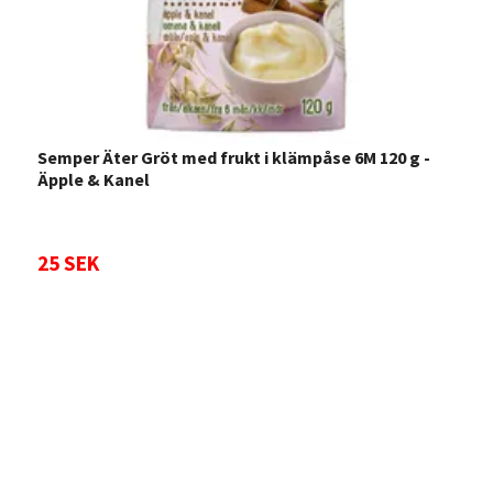
Semper Äter Gröt med frukt i klämpåse 6M 120 g -
S
Äpple & Kanel
25 SEK
1