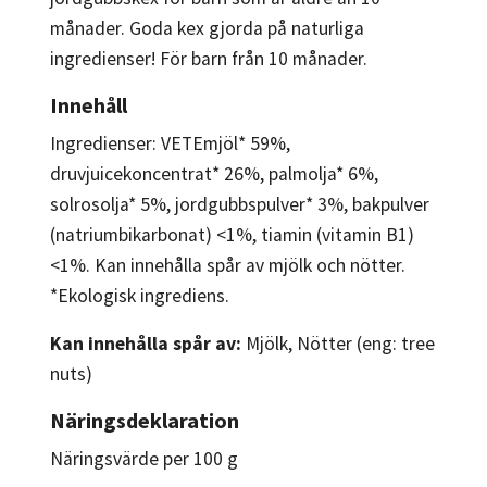
månader. Goda kex gjorda på naturliga
ingredienser! För barn från 10 månader.
Innehåll
Ingredienser: VETEmjöl* 59%,
druvjuicekoncentrat* 26%, palmolja* 6%,
solrosolja* 5%, jordgubbspulver* 3%, bakpulver
(natriumbikarbonat) <1%, tiamin (vitamin B1)
<1%. Kan innehålla spår av mjölk och nötter.
*Ekologisk ingrediens.
Kan innehålla spår av:
Mjölk, Nötter (eng: tree
nuts)
Näringsdeklaration
Näringsvärde per 100 g