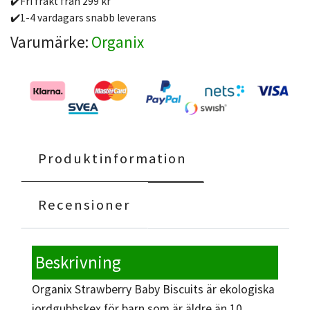
✔️Fri frakt från 299 kr
✔️1-4 vardagars snabb leverans
Varumärke:
Organix
Produktinformation
Recensioner
Beskrivning
Organix Strawberry Baby Biscuits är ekologiska
jordgubbskex för barn som är äldre än 10