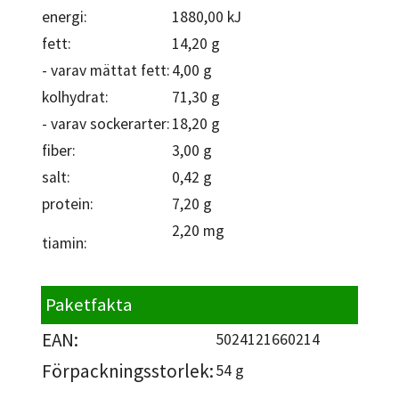
energi:
1880,00 kJ
fett:
14,20 g
- varav mättat fett:
4,00 g
kolhydrat:
71,30 g
- varav sockerarter:
18,20 g
fiber:
3,00 g
salt:
0,42 g
protein:
7,20 g
2,20 mg
tiamin:
Paketfakta
EAN:
5024121660214
Förpackningsstorlek:
54 g