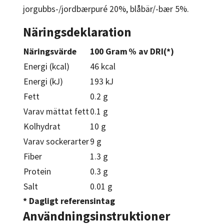
jorgubbs-/jordbærpuré 20%, blåbär/-bær 5%.
Näringsdeklaration
Näringsvärde
100 Gram
% av DRI(*)
Energi (kcal)
46 kcal
Energi (kJ)
193 kJ
Fett
0.2 g
Varav mättat fett
0.1 g
Kolhydrat
10 g
Varav sockerarter
9 g
Fiber
1.3 g
Protein
0.3 g
Salt
0.01 g
* Dagligt referensintag
Användningsinstruktioner