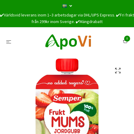
✔️Världsvid leverans inom 1–3 arbetsdagar via DHL/UPS Express. ✔️Fri frakt
från 299kr inom Sverige. ✔️Mängdrabatt
0