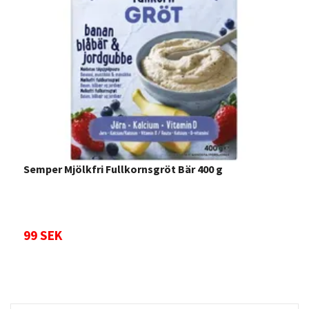
Semper Mjölkfri Fullkornsgröt Bär 400 g
L
99 SEK
Sl