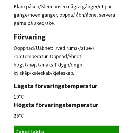
Kläm påsen/Klem posen några gånger/et par
gange/noen ganger, öppna/ åbn/åpne, servera
gärna på sked/ske.
Förvaring
Oöppnad/Uåbnet: i/ved rums-/stue-/
romtemperatur. Öppnad/Åbnet:
högst/højst/maks 1 dygn/døgn i
kylskåp/køleskab/kjøleskap.
Lägsta förvaringstemperatur
10°C
Högsta förvaringstemperatur
25°C
Paketfakta