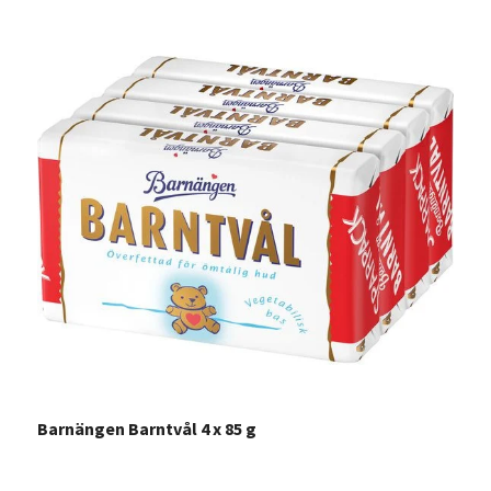
Barnängen Barntvål 4 x 85 g
L