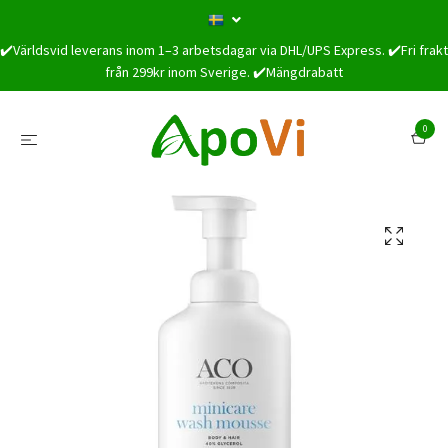
✔️Världsvid leverans inom 1–3 arbetsdagar via DHL/UPS Express. ✔️Fri frakt
från 299kr inom Sverige. ✔️Mängdrabatt
0