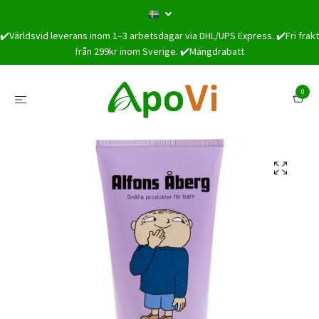
✔️Världsvid leverans inom 1–3 arbetsdagar via DHL/UPS Express. ✔️Fri frakt
från 299kr inom Sverige. ✔️Mängdrabatt
0