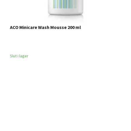
ACO Minicare Wash Mousse 200 ml
B
Slut i lager
Sl