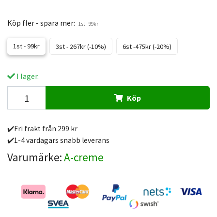
Köp fler - spara mer:
1st - 99kr
1st - 99kr
3st - 267kr (-10%)
6st -475kr (-20%)
I lager.
Köp
✔️Fri frakt från 299 kr
✔️1-4 vardagars snabb leverans
Varumärke:
A-creme