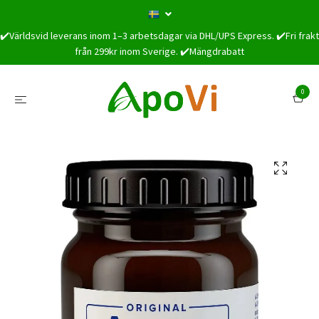
✔️Världsvid leverans inom 1–3 arbetsdagar via DHL/UPS Express. ✔️Fri frakt
från 299kr inom Sverige. ✔️Mängdrabatt
0