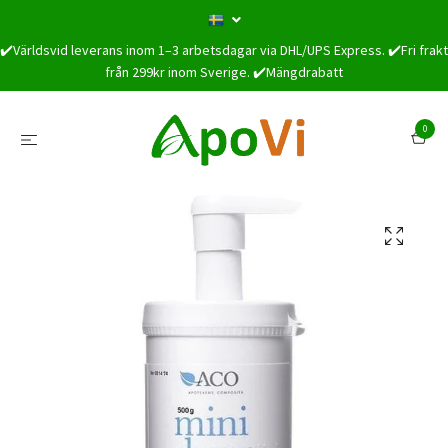
✔️Världsvid leverans inom 1–3 arbetsdagar via DHL/UPS Express. ✔️Fri frakt
från 299kr inom Sverige. ✔️Mängdrabatt
0