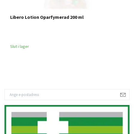
Libero Lotion Oparfymerad 200 ml
M
1
Slut i lager