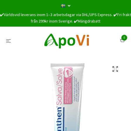
✔️Världsvid leverans inom 1–3 arbetsdagar via DHL/UPS Express. ✔️Fri frakt
från 299kr inom Sverige. ✔️Mängdrabatt
0