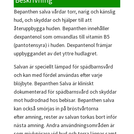
Beskrivning
Bepanthen salva vårdar torr, narig och känslig
hud, och skyddar och hjälper till att
återuppbygga huden. Bepanthen innehåller
dexpantenol som omvandlas till vitamin B5
(pantotensyra) i huden. Dexpantenol främjar
uppbyggandet av det yttre hudlagret.
Salvan är speciellt lämpad för spädbarnsvård
och kan med fördel användas efter varje
blöjbyte. Bepanthen Salva är kliniskt
dokumenterad för spädbarnsvård och skyddar
mot hudrodnad hos bebisar. Bepanthen salva
kan också smörjas in på bröstvårtorna
efter amning, rester av salvan torkas bort inför
nästa amning. Andra användningsområden är
som mjukgörare vid hud och torra läppar samt