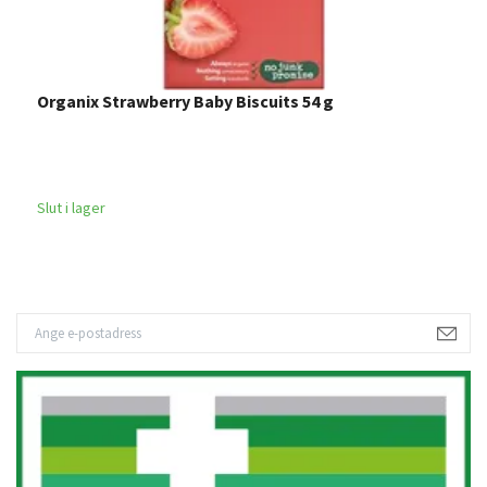
Organix Strawberry Baby Biscuits 54 g
S
1
2
Slut i lager