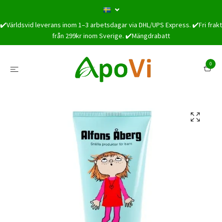
✔️Världsvid leverans inom 1–3 arbetsdagar via DHL/UPS Express. ✔️Fri frakt
från 299kr inom Sverige. ✔️Mängdrabatt
0