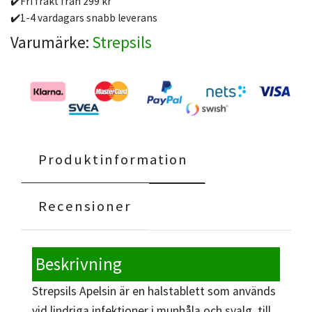
✔️Fri frakt från 299 kr
✔️1-4 vardagars snabb leverans
Varumärke:
Strepsils
Produktinformation
Recensioner
Beskrivning
Strepsils Apelsin är en halstablett som används
vid lindriga infektioner i munhåla och svalg, till