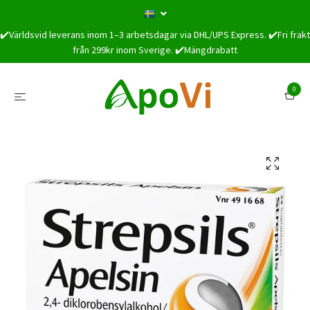
✔️Världsvid leverans inom 1–3 arbetsdagar via DHL/UPS Express. ✔️Fri frakt
från 299kr inom Sverige. ✔️Mängdrabatt
0