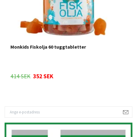
Monkids Fiskolja 60 tuggtabletter
L
414 SEK
352 SEK
Sl