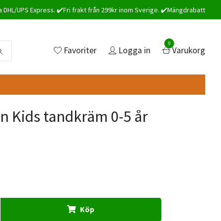
a DHL/UPS Express. ✔️Fri frakt från 299kr inom Sverige. ✔️Mängdrabatt
0
Favoriter
Logga in
Varukorg
n Kids tandkräm 0-5 år
Köp