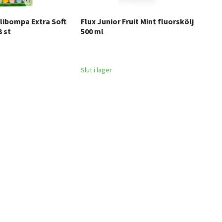
libompa Extra Soft
Flux Junior Fruit Mint fluorskölj
Sen
 st
500 ml
ml
36 
Slut i lager