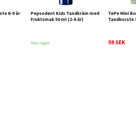
te 6-9 år
Pepsodent Kids Tandkräm med
TePe Mini Bo
Fruktsmak 50 ml (2-6 år)
Tandborste 3
59 SEK
Slut i lager