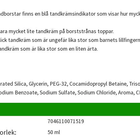
dborstar finns en blå tandkrämsindikator som visar hur myc
ara mycket lite tandkräm på borststrånas toppar.
klick tandkräm som är ungefär lika stor som barnets lillfingern
 tandkräm som är lika stor som en liten ärta.
drated Silica, Glycerin, PEG-32, Cocamidopropyl Betaine, Tr
odium Benzoate, Sodium Sulfate, Sodium Chloride, Aroma, C
7046110071519
orlek:
50 ml