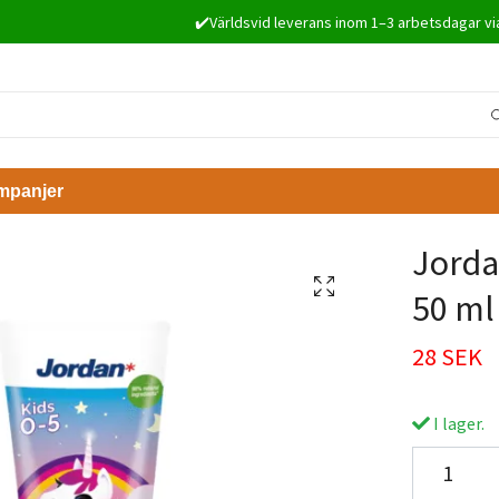
✔️Världsvid leverans inom 1–3 arbetsdagar vi
mpanjer
Jorda
50 ml
28 SEK
I lager.