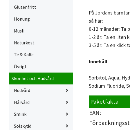
Glutenfritt
På Jordans barntan
Honung
så här:
0-12 månader: Ta b
Musli
1-2 år: Ta en liten 
Naturkost
3-5 år: Ta en klick
Te & Kaffe
Innehåll
Övrigt
Sorbitol, Aqua, Hy
Skönhet och Hudvård
Sodium Fluoride, S
Hudvård
Paketfakta
Hårvård
EAN:
Smink
Förpackningsst
Solskydd