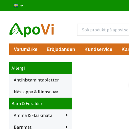
Varumärke
Erbjudanden
Kundservice
Ka
Allergi
Antihistamintabletter
Nästäppa & Rinnsnuva
Barn & Förälder
Amma & Flaskmata
Barnmat