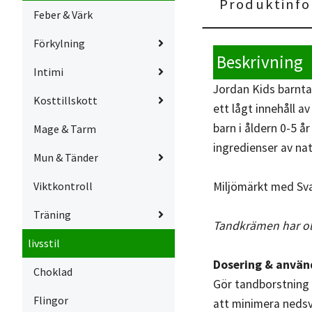
Produktinfo
Feber & Värk
Förkylning
Beskrivning
Intimi
Jordan Kids barnta
Kosttillskott
ett lågt innehåll 
barn i åldern 0-5 å
Mage & Tarm
ingredienser av nat
Mun & Tänder
Miljömärkt med Svan
Viktkontroll
Träning
Tandkrämen har olik
livsstil
Dosering & använ
Choklad
Gör tandborstning t
Flingor
att minimera nedsv