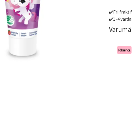
✔️Fri frakt 
✔️1-4 varda
Varumä