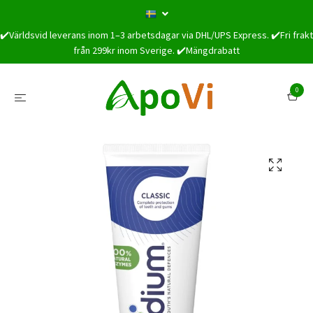
✔️Världsvid leverans inom 1–3 arbetsdagar via DHL/UPS Express. ✔️Fri frakt
från 299kr inom Sverige. ✔️Mängdrabatt
0