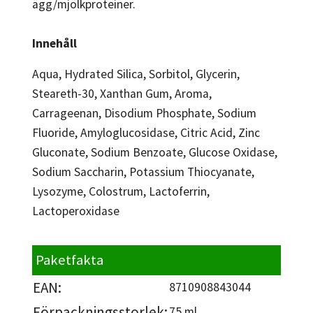
ägg/mjölkproteiner.
Innehåll
Aqua, Hydrated Silica, Sorbitol, Glycerin,
Steareth-30, Xanthan Gum, Aroma,
Carrageenan, Disodium Phosphate, Sodium
Fluoride, Amyloglucosidase, Citric Acid, Zinc
Gluconate, Sodium Benzoate, Glucose Oxidase,
Sodium Saccharin, Potassium Thiocyanate,
Lysozyme, Colostrum, Lactoferrin,
Lactoperoxidase
Paketfakta
EAN:
8710908843044
Förpackningsstorlek:
75 ml