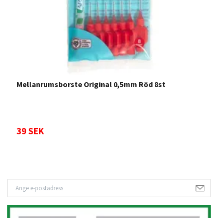
Mellanrumsborste Original 0,5mm Röd 8st
T
s
39 SEK
3