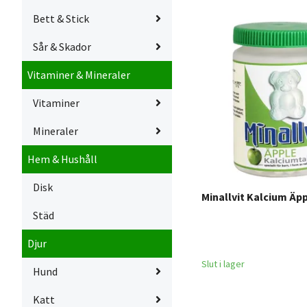
Bett & Stick
Sår & Skador
Vitaminer & Mineraler
Vitaminer
Mineraler
Hem & Hushåll
Disk
Minallvit Kalcium Äpp
Städ
Djur
Slut i lager
Hund
Katt