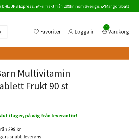
a DHL/UPS Express. ✔️Fri frakt från 299kr inom Sverige. ✔️Mängdrabatt
0
Favoriter
Logga in
Varukorg
arn Multivitamin
blett Frukt 90 st
 slut i lager, på väg från leverantör!
från 299 kr
gars snabb leverans