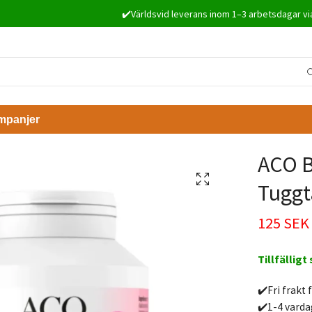
✔️Världsvid leverans inom 1–3 arbetsdagar vi
mpanjer
ACO B
Tuggta
125 SEK
Tillfälligt
✔️Fri frakt 
✔️1-4 varda