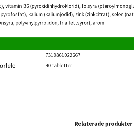
), vitamin B6 (pyroxidinhydroklorid), folsyra (pteroylmonogl
ärnpyrofosfat), kalium (kaliumjodid), zink (zinkcitrat), selen 
nsyra, polyvinylpyrrolidon, fria fettsyror), arom.
7319861022667
orlek:
90 tabletter