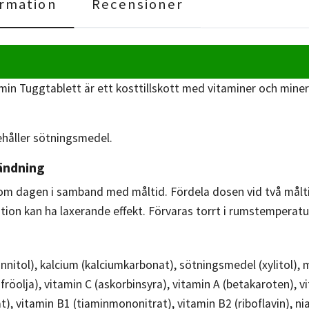
rmation
Recensioner
min Tuggtablett är ett kosttillskott med vitaminer och miner
håller sötningsmedel.
ändning
om dagen i samband med måltid. Fördela dosen vid två målt
ion kan ha laxerande effekt. Förvaras torrt i rumstemperatu
nitol), kalcium (kalciumkarbonat), sötningsmedel (xylitol)
röolja), vitamin C (askorbinsyra), vitamin A (betakaroten), vit
t), vitamin B1 (tiaminmononitrat), vitamin B2 (riboflavin), n