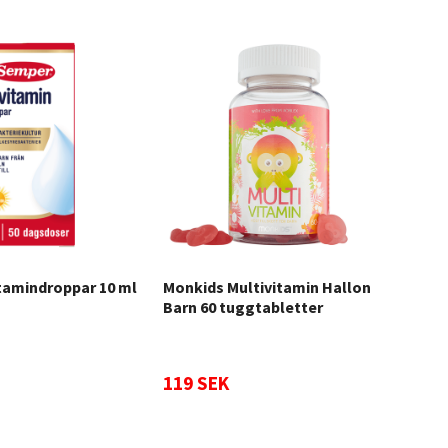
tamindroppar 10 ml
Monkids Multivitamin Hallon
Mon
Barn 60 tuggtabletter
tug
119 SEK
133