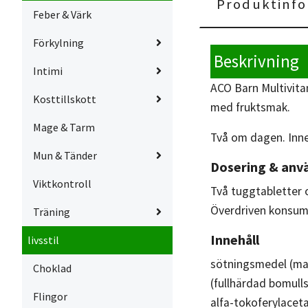
Produktinfo
Feber & Värk
Förkylning
Beskrivning
Intimi
ACO Barn Multivita
Kosttillskott
med fruktsmak.
Mage & Tarm
Två om dagen. Inne
Mun & Tänder
Dosering & anv
Viktkontroll
Två tuggtabletter 
Överdriven konsumt
Träning
Innehåll
livsstil
sötningsmedel (man
Choklad
(fullhärdad bomullsf
Flingor
alfa-tokoferylaceta