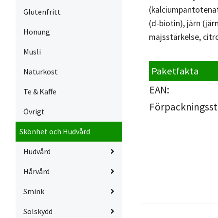
(kalciumpantotenat
Glutenfritt
(d-biotin), järn (j
Honung
majsstärkelse, citro
Musli
Paketfakta
Naturkost
EAN:
Te & Kaffe
Förpackningsst
Övrigt
Skönhet och Hudvård
Hudvård
Hårvård
Smink
Solskydd