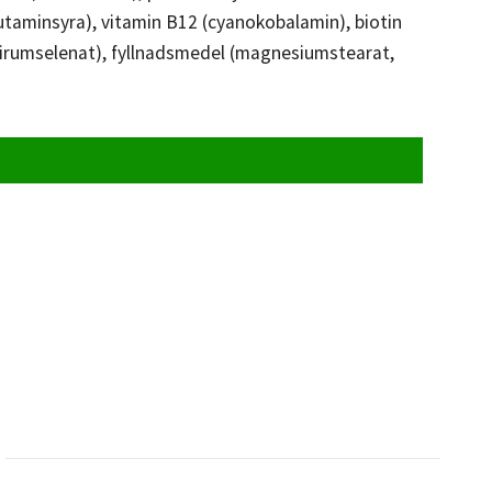
utaminsyra), vitamin B12 (cyanokobalamin), biotin
(natirumselenat), fyllnadsmedel (magnesiumstearat,