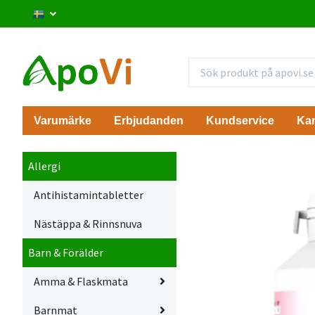
Varumärke
Erbjudanden
Kundservice
Ka
Allergi
Antihistamintabletter
Nästäppa & Rinnsnuva
Barn & Förälder
Amma & Flaskmata
Barnmat