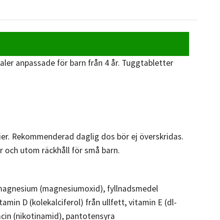
aler anpassade för barn från 4 år. Tuggtabletter
ier. Rekommenderad daglig dos bör ej överskridas.
r och utom räckhåll för små barn.
, magnesium (magnesiumoxid), fyllnadsmedel
amin D (kolekalciferol) från ullfett, vitamin E (dl-
iacin (nikotinamid), pantotensyra