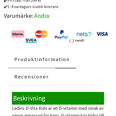
✔️Fri frakt från 299 kr
✔️1-4 vardagars snabb leverans
Varumärke:
Andra
Produktinformation
Recensioner
Beskrivning
Ledins D-Vita Kids är en D-vitamin med smak av
päron anpassad för barn. D-vitamin kan bidra till