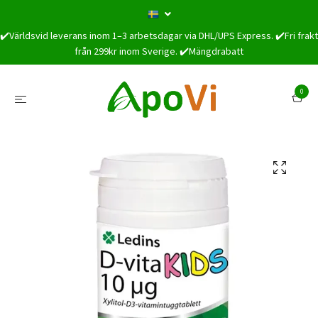
✔️Världsvid leverans inom 1–3 arbetsdagar via DHL/UPS Express. ✔️Fri frakt
från 299kr inom Sverige. ✔️Mängdrabatt
0