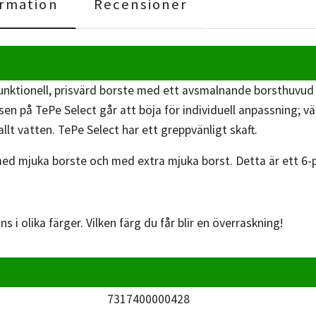
rmation
Recensioner
funktionell, prisvärd borste med ett avsmalnande borsthuvu
sen på TePe Select går att böja för individuell anpassning; 
llt vatten. TePe Select har ett greppvänligt skaft.
med mjuka borste och med extra mjuka borst. Detta är ett 6-p
ns i olika färger. Vilken färg du får blir en överraskning!
7317400000428