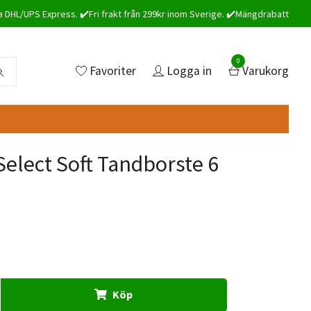
a DHL/UPS Express. ✔️Fri frakt från 299kr inom Sverige. ✔️Mängdrabatt
0
Favoriter
Logga in
Varukorg
Select Soft Tandborste 6
Köp