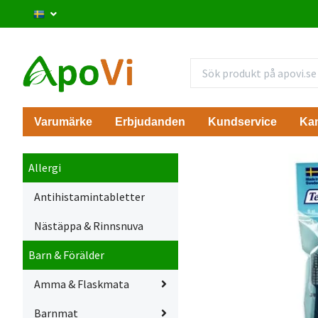
Varumärke
Erbjudanden
Kundservice
Ka
Allergi
Antihistamintabletter
Nästäppa & Rinnsnuva
Barn & Förälder
Amma & Flaskmata
Barnmat