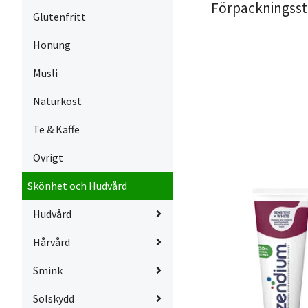
Förpackningsst
Glutenfritt
Honung
Musli
Naturkost
Te & Kaffe
Övrigt
Skönhet och Hudvård
Hudvård
Hårvård
Smink
Solskydd