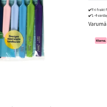
✔️Fri frakt 
✔️1-4 varda
Varumä