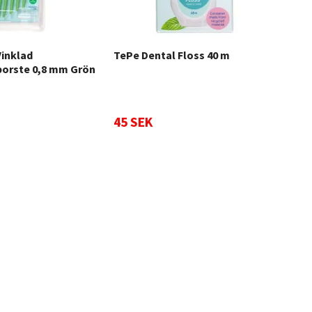
Vinklad
TePe Dental Floss 40 m
orste 0,8 mm Grön
TeP
3st
45 SEK
69 