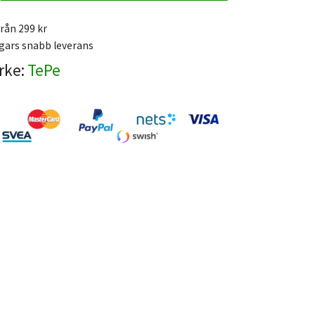
från 299 kr
gars snabb leverans
rke:
TePe