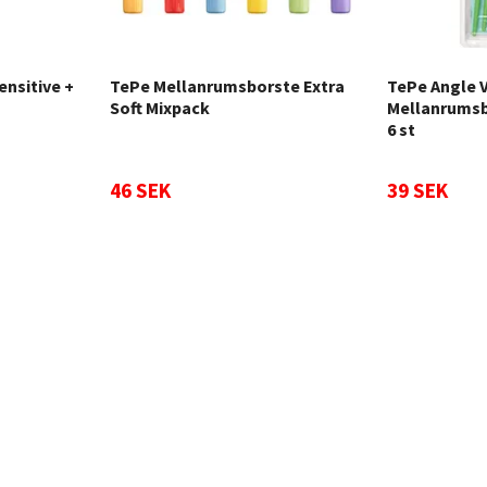
nsitive +
TePe Mellanrumsborste Extra
TePe Angle 
Soft Mixpack
Mellanrumsb
6 st
46 SEK
39 SEK