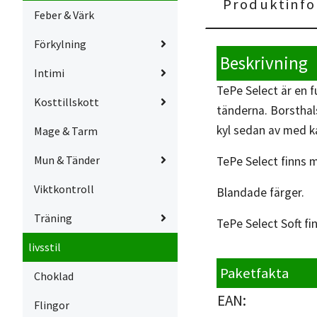
Produktinfo
Feber & Värk
Förkylning
Beskrivning
Intimi
TePe Select är en 
Kosttillskott
tänderna. Borsthal
kyl sedan av med ka
Mage & Tarm
Mun & Tänder
TePe Select finns 
Viktkontroll
Blandade färger.
Träning
TePe Select Soft fin
livsstil
Paketfakta
Choklad
EAN:
Flingor