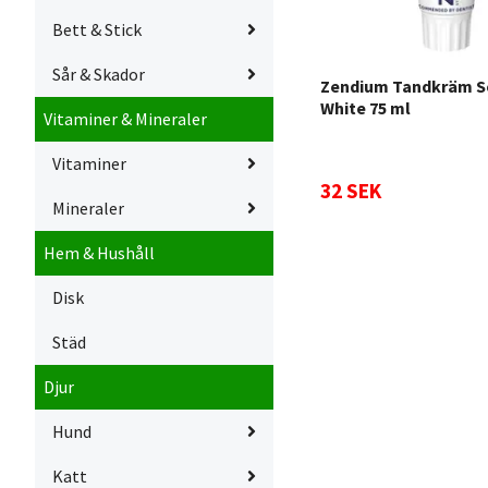
Bett & Stick
Sår & Skador
Zendium Tandkräm Se
White 75 ml
Vitaminer & Mineraler
Vitaminer
32 SEK
Mineraler
Hem & Hushåll
Disk
Städ
Djur
Hund
Katt