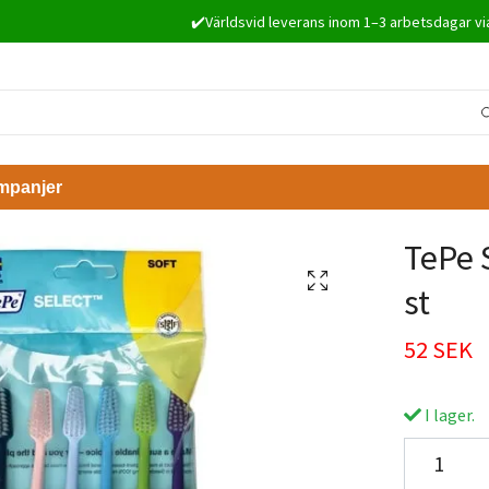
✔️Världsvid leverans inom 1–3 arbetsdagar vi
mpanjer
TePe 
st
52 SEK
I lager.