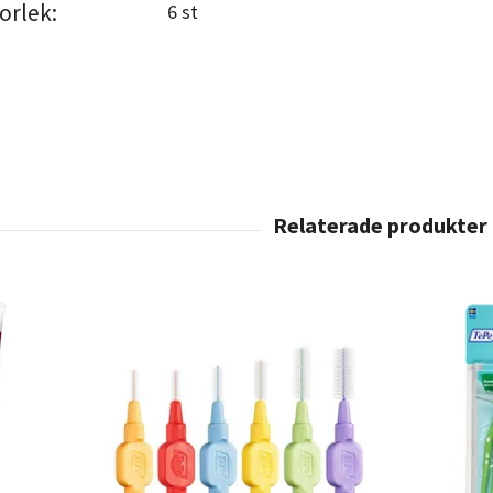
orlek:
6 st