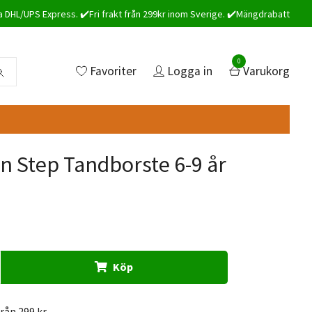
a DHL/UPS Express. ✔️Fri frakt från 299kr inom Sverige. ✔️Mängdrabatt
0
Favoriter
Logga in
Varukorg
n Step Tandborste 6-9 år
Köp
från 299 kr