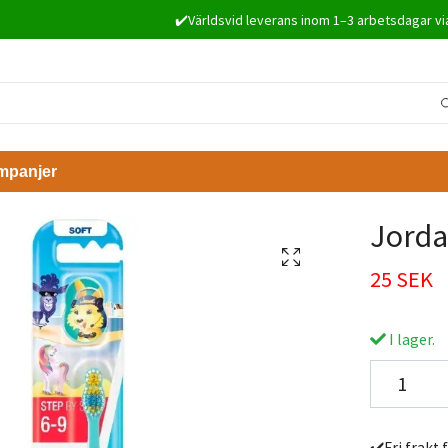
✔️Världsvid leverans inom 1–3 arbetsdagar vi
mpanjer
Jorda
25 SEK
I lager.
✔️Fri frakt 