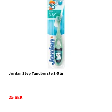
Jordan Step Tandborste 3-5 år
J
25 SEK
2