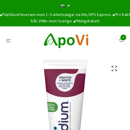
✔️Världsvid leverans inom 1–3 arbetsdagar via DHL/UPS Express. ✔️Fri frakt
från 299kr inom Sverige. ✔️Mängdrabatt
0