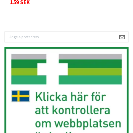
159 SEK
3