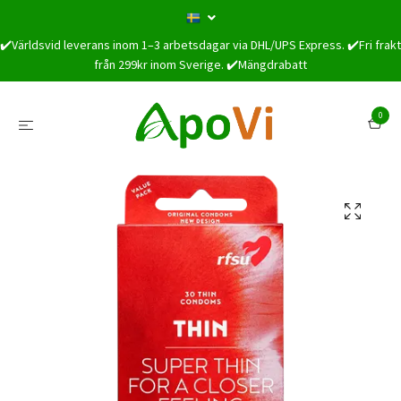
✔️Världsvid leverans inom 1–3 arbetsdagar via DHL/UPS Express. ✔️Fri frakt
från 299kr inom Sverige. ✔️Mängdrabatt
0