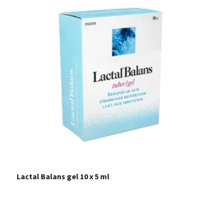
Lactal Balans gel 10 x 5 ml
L