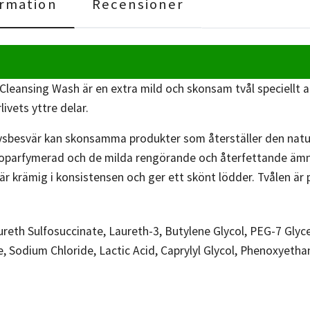
rmation
Recensioner
Cleansing Wash är en extra mild och skonsam tvål speciellt a
livets yttre delar.
ivsbesvär kan skonsamma produkter som återställer den naturl
 oparfymerad och de milda rengörande och återfettande ämn
 är krämig i konsistensen och ger ett skönt lödder. Tvålen är 
reth Sulfosuccinate, Laureth-3, Butylene Glycol, PEG-7 Glyc
 Sodium Chloride, Lactic Acid, Caprylyl Glycol, Phenoxyethan