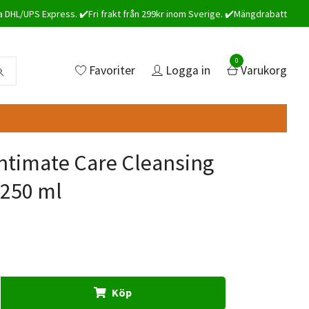
a DHL/UPS Express. ✔️Fri frakt från 299kr inom Sverige. ✔️Mängdrabatt
0
Favoriter
Logga in
Varukorg
ntimate Care Cleansing
250 ml
Köp