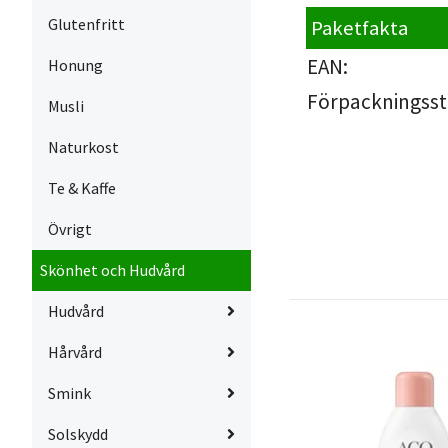
Glutenfritt
Paketfakta
EAN:
Honung
Förpackningsst
Musli
Naturkost
Te & Kaffe
Övrigt
Skönhet och Hudvård
Hudvård
Hårvård
Smink
Solskydd