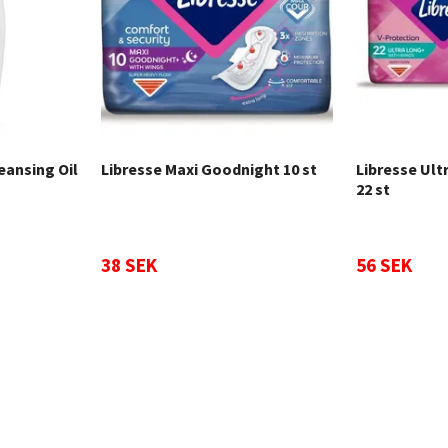
eansing Oil
Libresse Maxi Goodnight 10 st
Libresse Ult
22 st
38 SEK
56 SEK