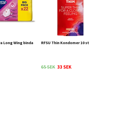
ra Long Wing binda
RFSU Thin Kondomer 10 st
A.V
65 SEK
33 SEK
479