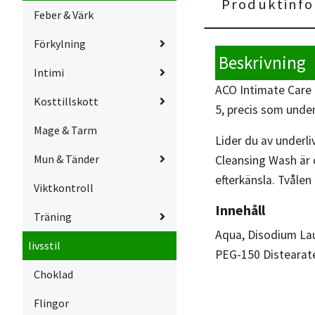
Produktinfo
Feber & Värk
Förkylning
Beskrivning
Intimi
ACO Intimate Care 
Kosttillskott
5, precis som under
Mage & Tarm
Lider du av underl
Mun & Tänder
Cleansing Wash är
efterkänsla. Tvålen
Viktkontroll
Innehåll
Träning
Aqua, Disodium Lau
livsstil
PEG-150 Distearate,
Choklad
Flingor