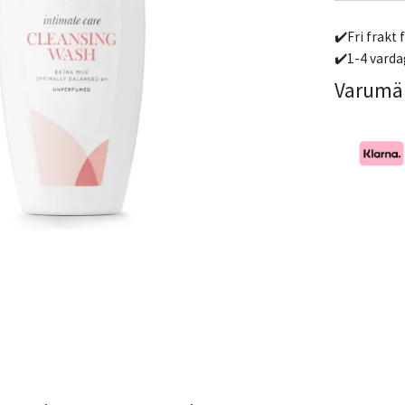
✔️Fri frakt 
✔️1-4 varda
Varumä