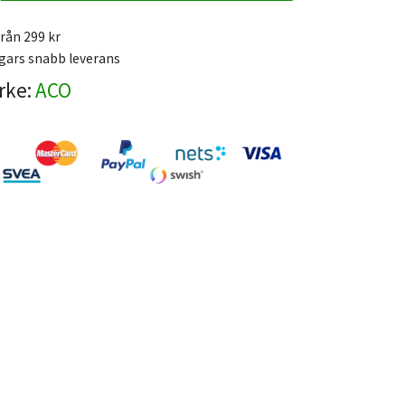
från 299 kr
gars snabb leverans
rke:
ACO