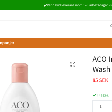
✔️Världsvid leverans inom 1–3 arbetsdagar vi
mpanjer
ACO I
Wash 
85 SEK
I lager.