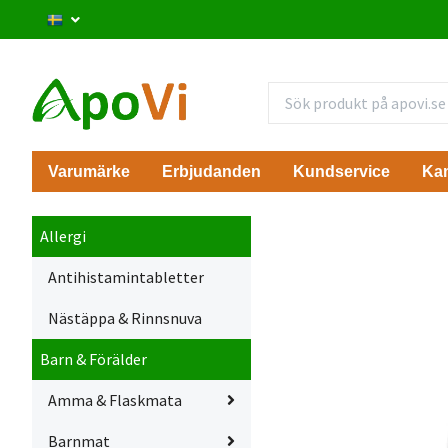
Varumärke
Erbjudanden
Kundservice
Ka
Allergi
Antihistamintabletter
Nästäppa & Rinnsnuva
Barn & Förälder
Amma & Flaskmata
Barnmat