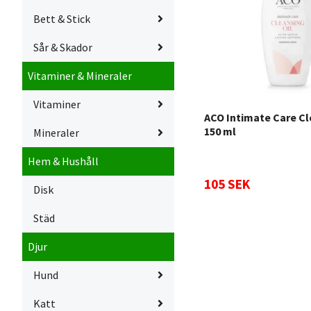
Bett & Stick
Sår & Skador
Vitaminer & Mineraler
Vitaminer
ACO Intimate Care Cl
150 ml
Mineraler
Hem & Hushåll
105 SEK
Disk
Städ
Djur
Hund
Katt