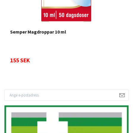
Semper Magdroppar 10 ml
E
155 SEK
2