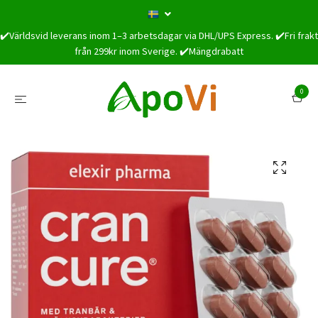
✔️Världsvid leverans inom 1–3 arbetsdagar via DHL/UPS Express. ✔️Fri frakt
från 299kr inom Sverige. ✔️Mängdrabatt
0