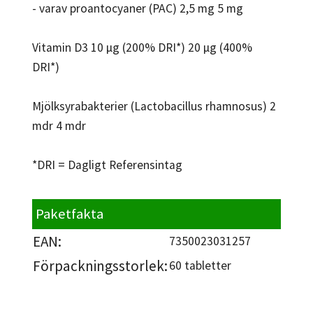
- varav proantocyaner (PAC) 2,5 mg 5 mg
Vitamin D3 10 µg (200% DRI*) 20 µg (400%
DRI*)
Mjölksyrabakterier (Lactobacillus rhamnosus) 2
mdr 4 mdr
*DRI = Dagligt Referensintag
Paketfakta
EAN:
7350023031257
Förpackningsstorlek:
60 tabletter