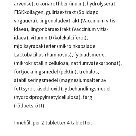
arvense), cikoriarotfiber (inulin), hydrolyserat
FISKkollagen, gullrisextrakt (Solidago
virgauera), lingonbladextrakt (Vaccinium vitis-
idaea), lingonbärsextrakt (Vaccinium vitis-
idaea), vitamin D (kolekalciferol),
mjölksyrabakterier (mikroinkapslade
Lactobacillus rhamnosus), fyllnadsmedel
(mikrokristallin cellulosa, natriumvätekarbonat),
förtjockningsmedel (pektin), trehalos,
stabiliseringsmedel (magnesiumsalter av
fettsyror, kiseldioxid), ytbehandlingsmedel
(hydroxipropylmetylcellulosa), färg
(rödbetsrött).
Innehåll per 2 tabletter 4 tabletter: