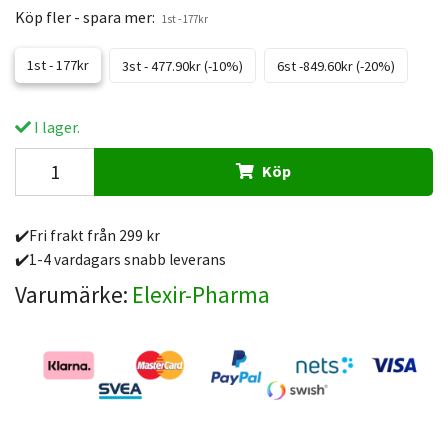
Köp fler - spara mer:
1st - 177kr
1st - 177kr
3st - 477.90kr (-10%)
6st -849.60kr (-20%)
I lager.
Köp
✔️Fri frakt från 299 kr
✔️1-4 vardagars snabb leverans
Varumärke:
Elexir-Pharma