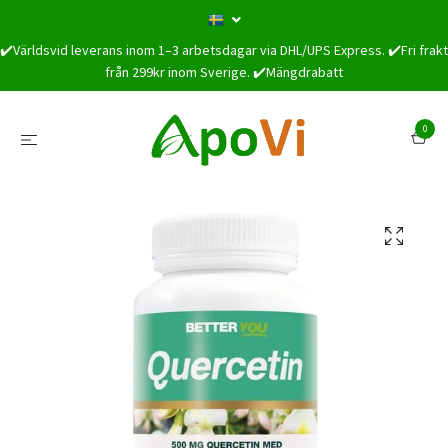
✔️Världsvid leverans inom 1–3 arbetsdagar via DHL/UPS Express. ✔️Fri frakt
från 299kr inom Sverige. ✔️Mängdrabatt
0