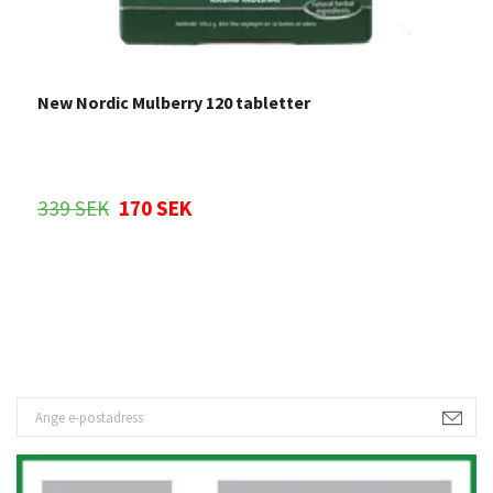
New Nordic Mulberry 120 tabletter
P
339 SEK
170 SEK
5