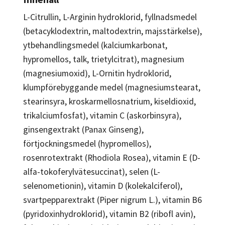
L-Citrullin, L-Arginin hydroklorid, fyllnadsmedel
(betacyklodextrin, maltodextrin, majsstärkelse),
ytbehandlingsmedel (kalciumkarbonat,
hypromellos, talk, trietylcitrat), magnesium
(magnesiumoxid), L-Ornitin hydroklorid,
klumpförebyggande medel (magnesiumstearat,
stearinsyra, kroskarmellosnatrium, kiseldioxid,
trikalciumfosfat), vitamin C (askorbinsyra),
ginsengextrakt (Panax Ginseng),
förtjockningsmedel (hypromellos),
rosenrotextrakt (Rhodiola Rosea), vitamin E (D-
alfa-tokoferylvätesuccinat), selen (L-
selenometionin), vitamin D (kolekalciferol),
svartpepparextrakt (Piper nigrum L.), vitamin B6
(pyridoxinhydroklorid), vitamin B2 (ribofl avin),