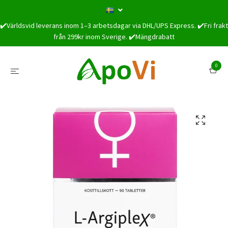
✔️Världsvid leverans inom 1–3 arbetsdagar via DHL/UPS Express. ✔️Fri frakt
från 299kr inom Sverige. ✔️Mängdrabatt
0