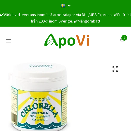
✔️Världsvid leverans inom 1–3 arbetsdagar via DHL/UPS Express. ✔️Fri frakt
från 299kr inom Sverige. ✔️Mängdrabatt
0