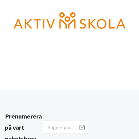
Prenumerera
på vårt
nyhetsbrev