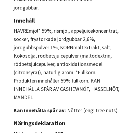
jordgubbar.
Innehåll
HAVREmjöl* 59%, rismjöl, äppeljuicekoncentrat,
socker, frystorkade jordgubbar 2,6%,
jordgubbspulver 1%, KORNmaltextrakt, salt,
Kokosolja, rödbetsjuicepulver (maltodextrin,
rödbetsjuicepulver, antioxidationsmedel
(citronsyra)), naturlig arom. *Fullkorn.
Produkten innehåller 59% fullkorn. KAN
INNEHÅLLA SPÅR AV CASHEWNÖT, HASSELNÖT,
MANDEL
Kan innehålla spår av:
Nötter (eng: tree nuts)
Näringsdeklaration