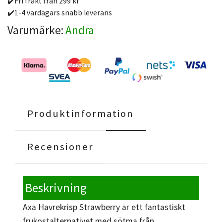
✔️Fri frakt från 299 kr
✔️1-4 vardagars snabb leverans
Varumärke:
Andra
Produktinformation
Recensioner
Beskrivning
Axa Havrekrisp Strawberry är ett fantastiskt
frukostalternativet med sötma från