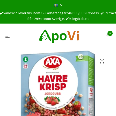
✔️Världsvid leverans inom 1–3 arbetsdagar via DHL/UPS Express. ✔️Fri frakt
från 299kr inom Sverige. ✔️Mängdrabatt
0