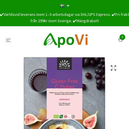
✔️Världsvid leverans inom 1–3 arbetsdagar via DHL/UPS Express. ✔️Fri frakt
från 299kr inom Sverige. ✔️Mängdrabatt
0