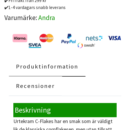
✔️Fri frakt från 299 kr
✔️1-4 vardagars snabb leverans
Varumärke:
Andra
Produktinformation
Recensioner
Beskrivning
Urtekram C-Flakes har en smak som är väldigt
lik de klassiska cornflakesen, men utan tillsatt