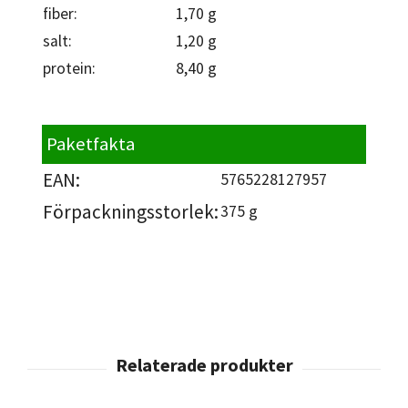
fiber:
1,70 g
salt:
1,20 g
protein:
8,40 g
Paketfakta
EAN:
5765228127957
Förpackningsstorlek:
375 g