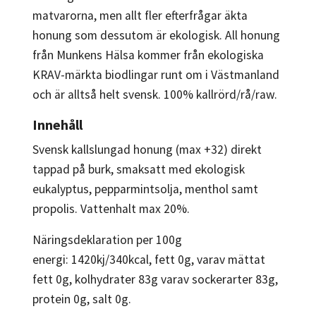
matvarorna, men allt fler efterfrågar äkta
honung som dessutom är ekologisk. All honung
från Munkens Hälsa kommer från ekologiska
KRAV-märkta biodlingar runt om i Västmanland
och är alltså helt svensk. 100% kallrörd/rå/raw.
Innehåll
Svensk kallslungad honung (max +32) direkt
tappad på burk, smaksatt med ekologisk
eukalyptus, pepparmintsolja, menthol samt
propolis. Vattenhalt max 20%.
Näringsdeklaration per 100g
energi: 1420kj/340kcal, fett 0g, varav mättat
fett 0g, kolhydrater 83g varav sockerarter 83g,
protein 0g, salt 0g.