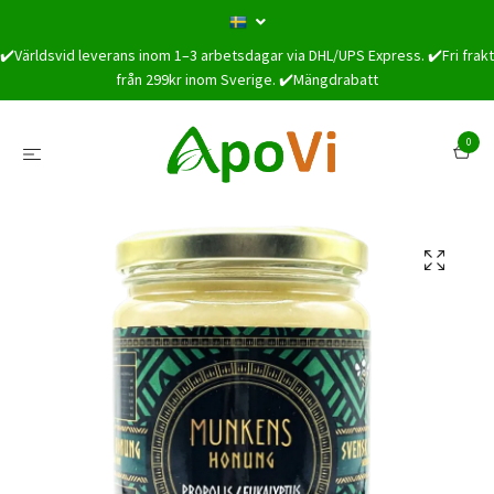
✔️Världsvid leverans inom 1–3 arbetsdagar via DHL/UPS Express. ✔️Fri frakt
från 299kr inom Sverige. ✔️Mängdrabatt
0