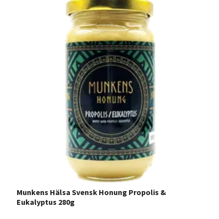
Munkens Hälsa Svensk Honung Propolis &
M
Eukalyptus 280g
2