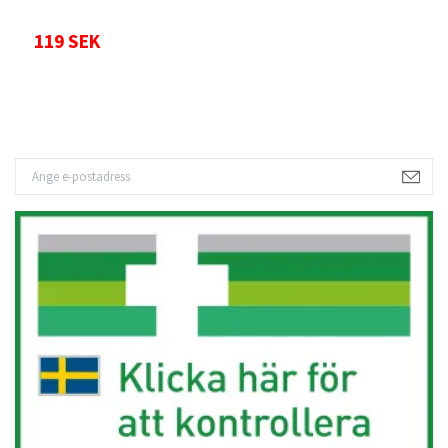
119 SEK
1