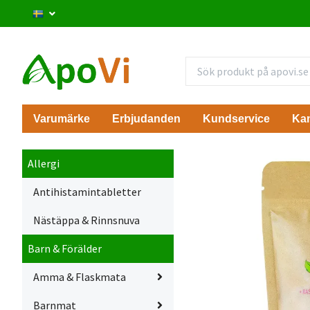
Varumärke
Erbjudanden
Kundservice
Ka
Allergi
Antihistamintabletter
Nästäppa & Rinnsnuva
Barn & Förälder
Amma & Flaskmata
Barnmat