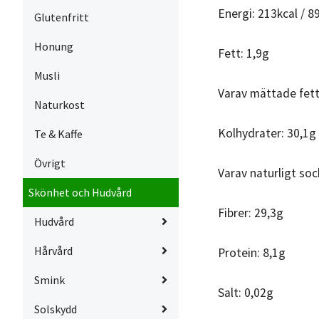
Energi: 213kcal / 8
Glutenfritt
Honung
Fett: 1,9g
Musli
Varav mättade fett
Naturkost
Kolhydrater: 30,1g
Te & Kaffe
Övrigt
Varav naturligt soc
Skönhet och Hudvård
Fibrer: 29,3g
Hudvård
Hårvård
Protein: 8,1g
Smink
Salt: 0,02g
Solskydd