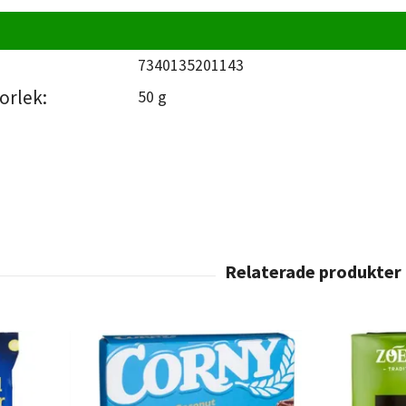
7340135201143
orlek:
50 g