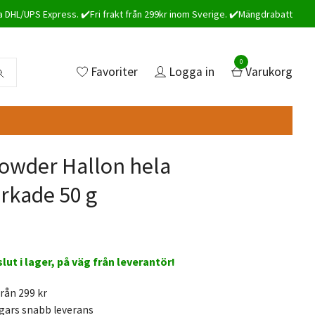
a DHL/UPS Express. ✔️Fri frakt från 299kr inom Sverige. ✔️Mängdrabatt
0
Favoriter
Logga in
Varukorg
wder Hallon hela
orkade 50 g
 slut i lager, på väg från leverantör!
från 299 kr
gars snabb leverans