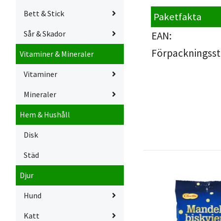
Bett & Stick
Paketfakta
Sår & Skador
EAN:
Förpackningsst
Vitaminer & Mineraler
Vitaminer
Mineraler
Hem & Hushåll
Disk
Städ
Djur
Hund
Katt