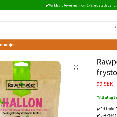
✔️Världsvid leverans inom 1–3 arbetsdagar vi
mpanjer
Rawpo
fryst
99 SEK
Tillfälligt
✔️Fri frakt 
✔️1-4 varda