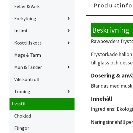
Produktinfo
Feber & Värk
Förkylning
Beskrivning
Intimi
Rawpowders frystor
Kosttillskott
Frystorkade hallon 
Mage & Tarm
till glass och desse
Mun & Tänder
Dosering & anv
Viktkontroll
Blandas med müsli, 
Träning
Innehåll
livsstil
Ingrediens: Ekolog
Choklad
Näringsinnehåll per
Flingor