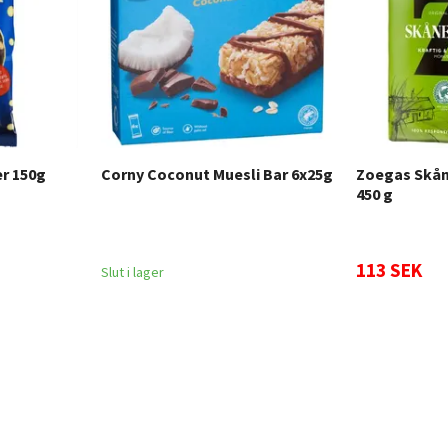
er 150g
Corny Coconut Muesli Bar 6x25g
Zoegas Skån
450 g
113 SEK
Slut i lager