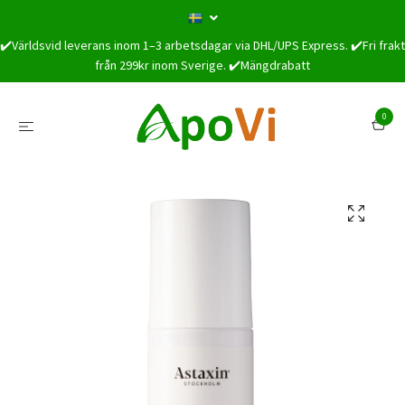
✔️Världsvid leverans inom 1–3 arbetsdagar via DHL/UPS Express. ✔️Fri frakt
från 299kr inom Sverige. ✔️Mängdrabatt
0