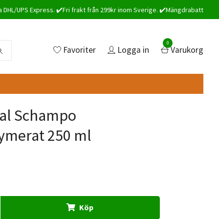
a DHL/UPS Express. ✔️Fri frakt från 299kr inom Sverige. ✔️Mängdrabatt
0
Favoriter
Logga in
Varukorg
al Schampo
ymerat 250 ml
Köp