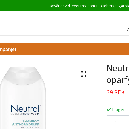
✔️Världsvid leverans inom 1–3 arbetsdagar vi
mpanjer
Neutr
oparf
39 SEK
I lager.