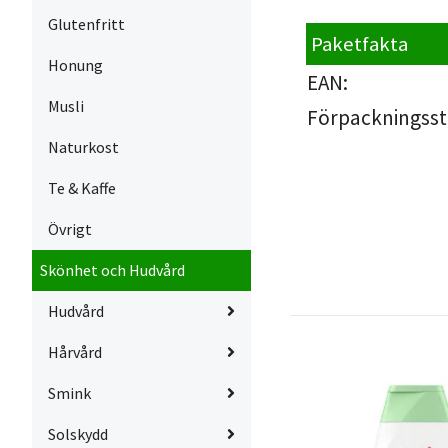
Glutenfritt
Paketfakta
Honung
EAN:
Musli
Förpackningsst
Naturkost
Te & Kaffe
Övrigt
Skönhet och Hudvård
Hudvård
Hårvård
Smink
Solskydd