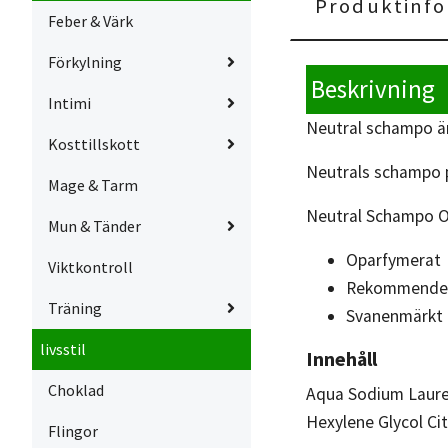
Produktinfo
Feber & Värk
Förkylning
Beskrivning
Intimi
Neutral schampo ä
Kosttillskott
Neutrals schampo p
Mage & Tarm
Neutral Schampo Ori
Mun & Tänder
Oparfymerat
Viktkontroll
Rekommendera
Träning
Svanenmärkt
livsstil
Innehåll
Choklad
Aqua Sodium Laure
Hexylene Glycol Ci
Flingor