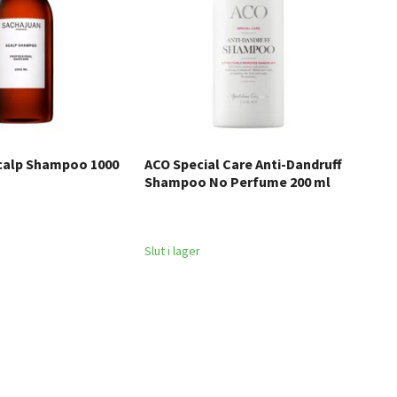
calp Shampoo 1000
ACO Special Care Anti-Dandruff
SAC
Shampoo No Perfume 200 ml
Sha
265
Slut i lager