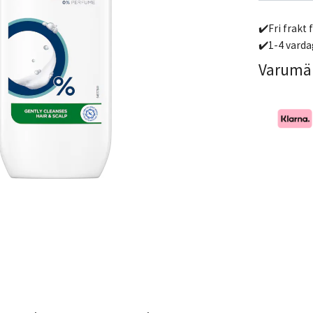
✔️Fri frakt 
✔️1-4 varda
Varumä