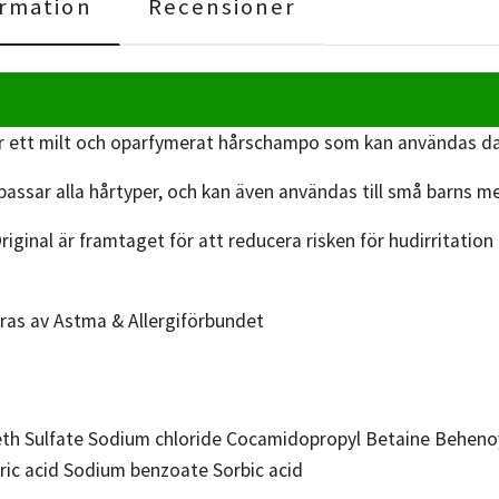
rmation
Recensioner
r ett milt och oparfymerat hårschampo som kan användas da
assar alla hårtyper, och kan även användas till små barns m
ginal är framtaget för att reducera risken för hudirritation 
s av Astma & Allergiförbundet
th Sulfate Sodium chloride Cocamidopropyl Betaine Beheno
tric acid Sodium benzoate Sorbic acid