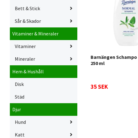
Bett & Stick
Sår & Skador
Vitaminer & Mineraler
Vitaminer
Barnängen Schampo
Mineraler
250 ml
Hem & Hushåll
Disk
35 SEK
Städ
Djur
Hund
Katt