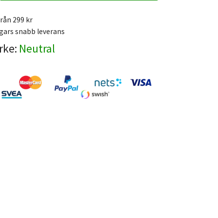
från 299 kr
gars snabb leverans
rke:
Neutral