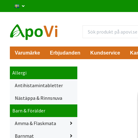
Varumärke
Erbjudanden
Kundservice
Ka
Allergi
Antihistamintabletter
Nästäppa & Rinnsnuva
Barn & Förälder
Amma & Flaskmata
Barnmat