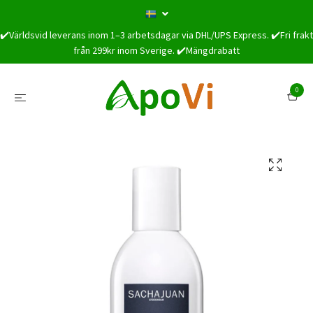
✔️Världsvid leverans inom 1–3 arbetsdagar via DHL/UPS Express. ✔️Fri frakt
från 299kr inom Sverige. ✔️Mängdrabatt
0