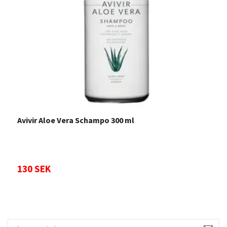
Avivir Aloe Vera Schampo 300 ml
B
130 SEK
3