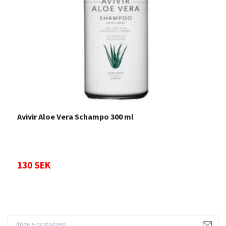
Avivir Aloe Vera Schampo 300 ml
S
130 SEK
6