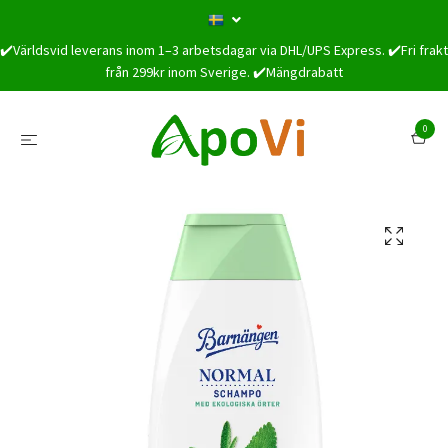
✔️Världsvid leverans inom 1–3 arbetsdagar via DHL/UPS Express. ✔️Fri frakt
från 299kr inom Sverige. ✔️Mängdrabatt
0