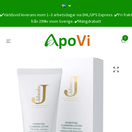
✔️Världsvid leverans inom 1–3 arbetsdagar via DHL/UPS Express. ✔️Fri frakt
från 299kr inom Sverige. ✔️Mängdrabatt
0