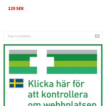
129 SEK
1