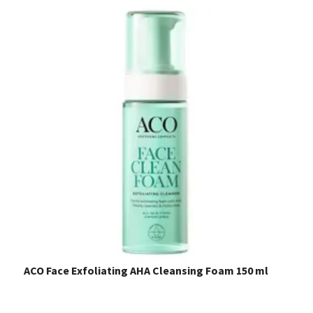
ACO Face Exfoliating AHA Cleansing Foam 150 ml
A
m