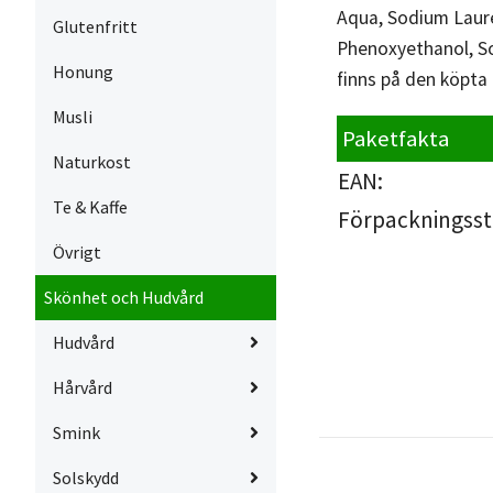
Aqua, Sodium Lauret
Glutenfritt
Phenoxyethanol, So
Honung
finns på den köpta
Musli
Paketfakta
Naturkost
EAN:
Te & Kaffe
Förpackningsst
Övrigt
Skönhet och Hudvård
Hudvård
Hårvård
Smink
Solskydd