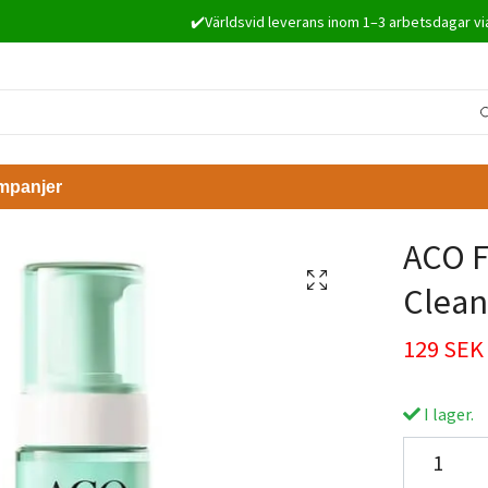
✔️Världsvid leverans inom 1–3 arbetsdagar vi
mpanjer
ACO F
Clean
129 SEK
I lager.