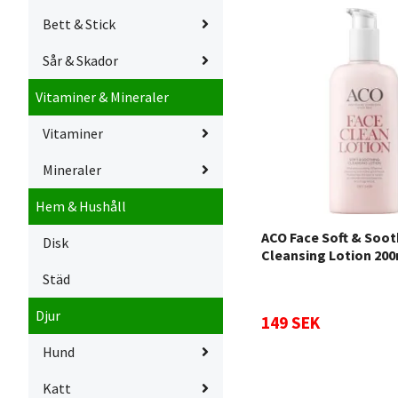
Bett & Stick
Sår & Skador
Vitaminer & Mineraler
Vitaminer
Mineraler
Hem & Hushåll
ACO Face Soft & Soot
Disk
Cleansing Lotion 20
Städ
Djur
149 SEK
Hund
Katt