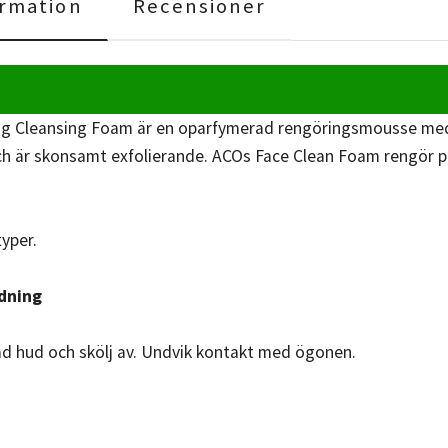
rmation
Recensioner
ng Cleansing Foam är en oparfymerad rengöringsmousse med 
ch är skonsamt exfolierande. ACOs Face Clean Foam rengör på
typer.
dning
ad hud och skölj av. Undvik kontakt med ögonen.