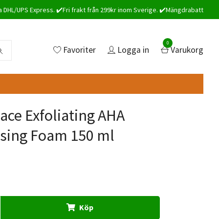
a DHL/UPS Express. ✔️Fri frakt från 299kr inom Sverige. ✔️Mängdrabatt
0
Favoriter
Logga in
Varukorg
ace Exfoliating AHA
sing Foam 150 ml
Köp