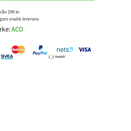
från 299 kr
gars snabb leverans
rke:
ACO