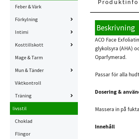
Produktinfo
Feber & Värk
Förkylning
Beskrivning
Intimi
ACO Face Exfoliati
Kosttillskott
glykolsyra (AHA) o
Oparfymerad.
Mage & Tarm
Mun & Tänder
Passar för alla hud
Viktkontroll
Dosering & använ
Träning
livsstil
Massera in på fukt
Choklad
Innehåll
Flingor