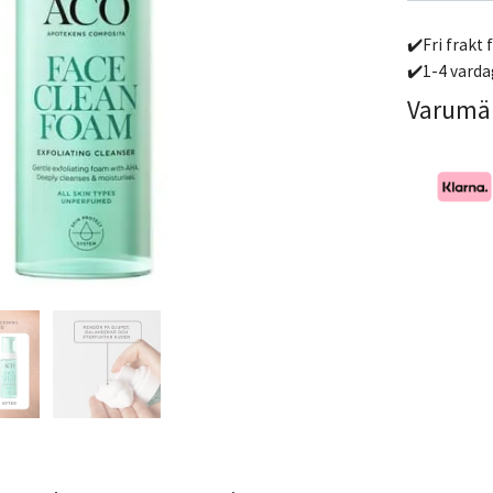
✔️Fri frakt 
✔️1-4 varda
Varumä