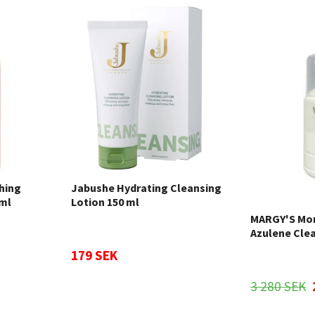
hing
Jabushe Hydrating Cleansing
0ml
Lotion 150 ml
MARGY'S Mon
Azulene Clea
179 SEK
3 280 SEK