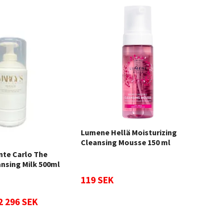
Lumene Hellä Moisturizing
Ast
Cleansing Mousse 150 ml
150
te Carlo The
nsing Milk 500ml
119 SEK
350
2 296 SEK