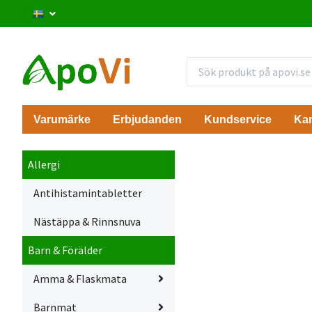
Varumärke
Erbjudanden
Kundservice
Ka
Allergi
Antihistamintabletter
Nästäppa & Rinnsnuva
Barn & Förälder
Amma & Flaskmata
Barnmat