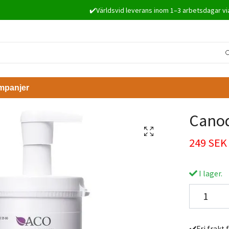
✔️Världsvid leverans inom 1–3 arbetsdagar vi
mpanjer
Canod
249 SEK
I lager.
✔️Fri frakt 