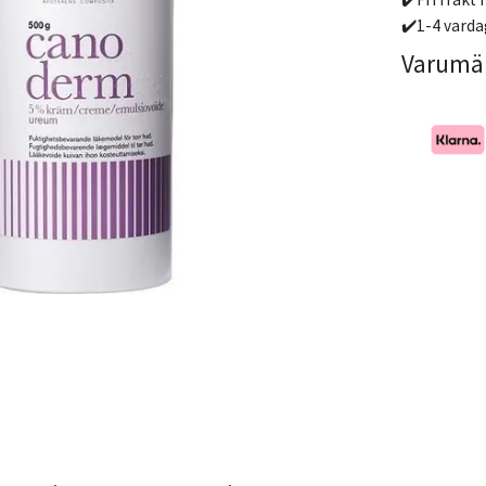
✔️1-4 varda
Varumä