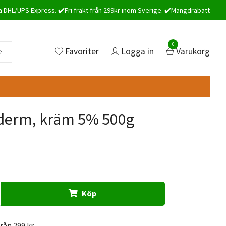
a DHL/UPS Express. ✔️Fri frakt från 299kr inom Sverige. ✔️Mängdrabatt
0
Favoriter
Logga in
Varukorg
erm, kräm 5% 500g
Köp
från 299 kr