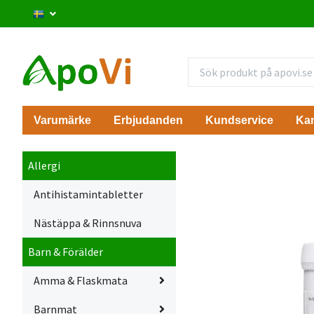
Varumärke
Erbjudanden
Kundservice
Ka
Allergi
Antihistamintabletter
Nästäppa & Rinnsnuva
Barn & Förälder
Amma & Flaskmata
Barnmat