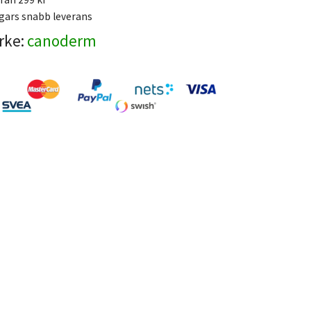
gars snabb leverans
rke:
canoderm