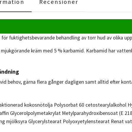
rmation
Recensioner
ör fuktighetsbevarande behandling av torr hud av olika u
 mjukgörande kräm med 5 % karbamid. Karbamid har vattenbin
ändning
vid behov, gärna flera gånger dagligen samt alltid efter kon
aktionerad kokosnötolja Polysorbat 60 cetostearylalkohol H
affin Glycerolpolymetakrylat Metylparahydroxibensoat (E 21
ng mjölksyra Glycerylstearat Polyoxyetylenstearat Renat va