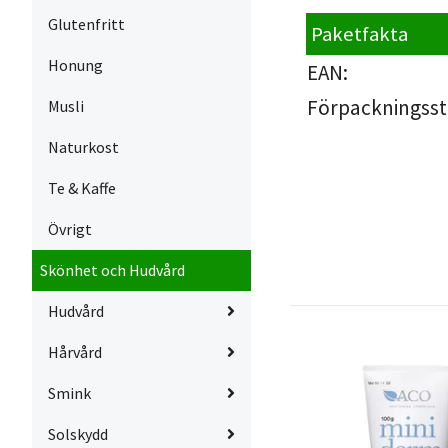
Glutenfritt
Paketfakta
Honung
EAN:
Förpackningsst
Musli
Naturkost
Te & Kaffe
Övrigt
Skönhet och Hudvård
Hudvård
Hårvård
Smink
Solskydd