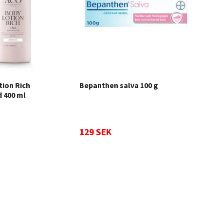
tion Rich
Bepanthen salva 100 g
Dec
 400 ml
Spo
129 SEK
69 