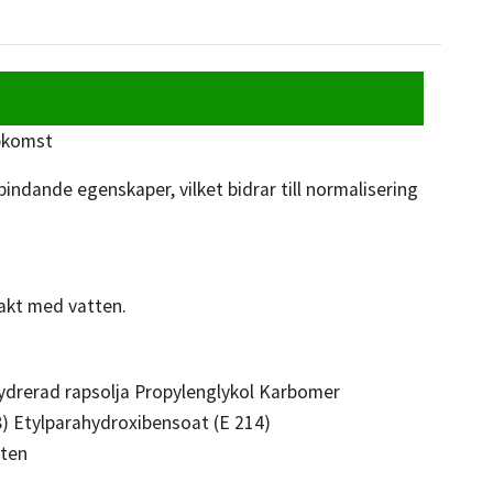
ppkomst
dande egenskaper, vilket bidrar till normalisering
takt med vatten.
ydrerad rapsolja Propylenglykol Karbomer
8) Etylparahydroxibensoat (E 214)
tten