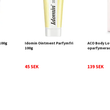
100g
Idomin Ointment Parfymfri
ACO Body Lo
100g
oparfymerad
45 SEK
139 SEK