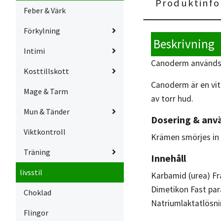
Produktinfo
Feber & Värk
Förkylning
Beskrivning
Intimi
Canoderm används f
Kosttillskott
Canoderm är en vit
Mage & Tarm
av torr hud.
Mun & Tänder
Dosering & anv
Viktkontroll
Krämen smörjes in 
Träning
Innehåll
livsstil
Karbamid (urea) Fr
Dimetikon Fast par
Choklad
Natriumlaktatlösni
Flingor